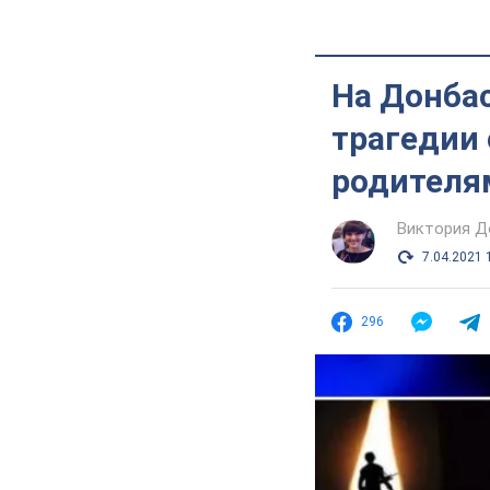
На Донбас
трагедии
родителя
Виктория Д
7.04.2021 
296