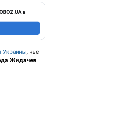
 OBOZ.UA в
л Украины
, чье
ода Жидачев