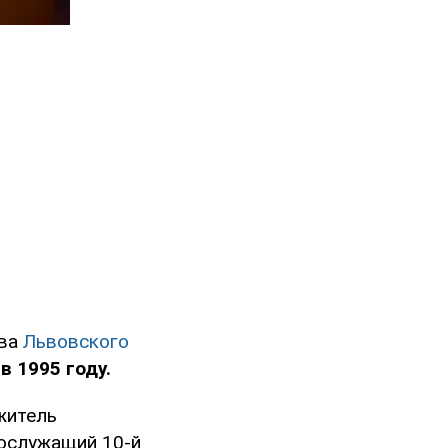
ава
Львовского
в 1995 году.
житель
нослужащий 10-й