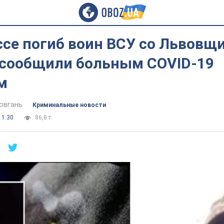
се погиб воин ВСУ со Львовщи
 сообщили больным COVID-19
м
овгань
Криминальные новости
11:30
86,8 т.