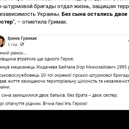
о-штурмовой бригады отдал жизнь, защищая тер
независимость Украины.
Без сына остались двое 
естер
", – отметила Гримак.