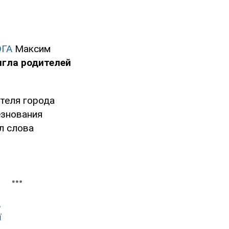
ОГА
Максим
игла родителей
ителя города
езнования
л слова