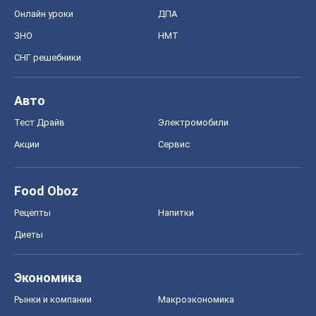
Акции
Сервис
Food Oboz
Рецепты
Напитки
Диеты
Экономика
Рынки и компании
Mакроэкономика
MedOboz
Новости медицины
MAMACLUB
Шоу
Афиша
Сплетни