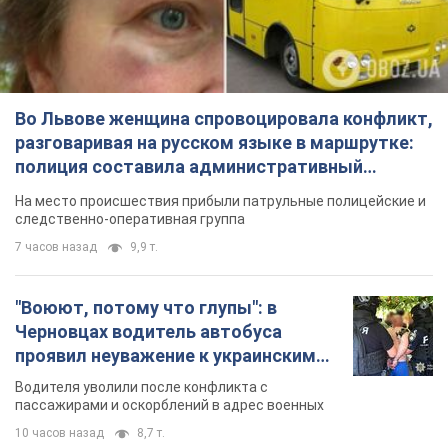
На место происшествия прибыли патрульные полицейские и
следственно-оперативная группа
7 часов назад
9,9 т.
"Воюют, потому что глупы": в
Черновцах водитель автобуса
проявил неуважение к украинским
военным и поплатился за это.
Водителя уволили после конфликта с
Видео
пассажирами и оскорблений в адрес военных
10 часов назад
8,7 т.
"Не следит за сексуальностью": в
Киеве консультант салона красоты
оскорбил женщину после
химиотерапии, разгорелся скандал.
Сотрудник салона оценил внешность
Фото
женщины, заявив, что у нее "мужская стрижка"
3 часа назад
13,7 т.