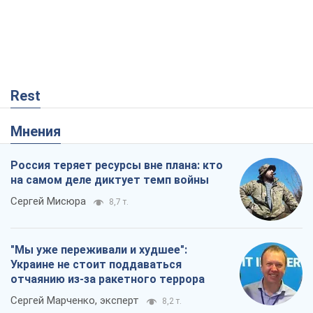
Россия теряет ресурсы вне плана: кто
на самом деле диктует темп войны
Сергей Мисюра
8,7 т.
"Мы уже переживали и худшее":
Украине не стоит поддаваться
отчаянию из-за ракетного террора
Сергей Марченко, эксперт
8,2 т.
Запад проспал угрозу: Россия может
проверить НАТО войной
Леонид Невзлин
3,1 т.