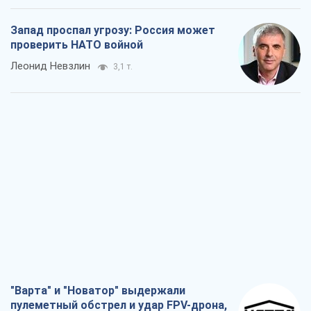
"Варта" и "Новатор" выдержали
пулеметный обстрел и удар FPV-дрона,
сохранив жизнь офицеру ВСУ
Украинская Бронетехника
3,0 т.
КНДР как катализатор войны, или О
новом этапе российско-
северокорейского союза
Алексей Кущ
3,2 т.