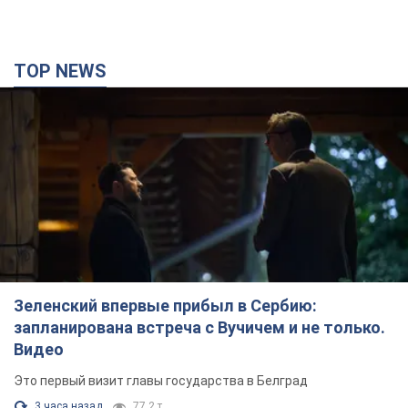
Зеленский впервые прибыл в Сербию:
запланирована встреча с Вучичем и не только.
Видео
Это первый визит главы государства в Белград
3 часа назад
77,2 т.
"Верните Федорова": в городах Украины уже
23-й день подряд проходят массовые митинги
с плакатами. Фото и видео
Участники акций продолжают серию ежедневных протестов
3 часа назад
2,2 т.