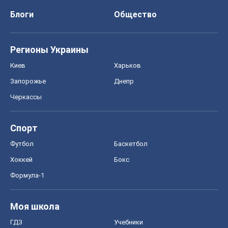
Спорт
Футбол
Баскетбол
Хоккей
Бокс
Формула-1
Моя школа
ГДЗ
Учебники
Онлайн уроки
ДПА
ЗНО
НМТ
СНГ решебники
Авто
Тест Драйв
Электромобили