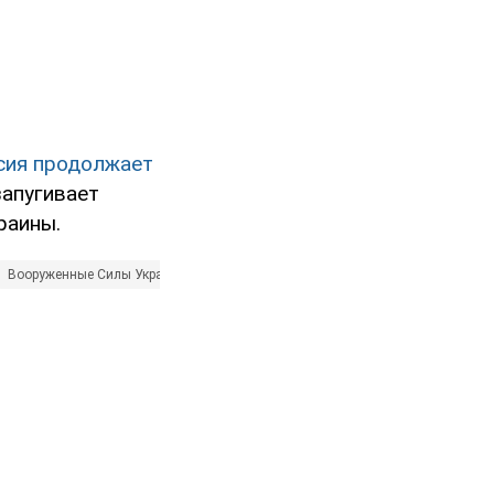
сия продолжает
запугивает
раины.
Вооруженные Силы Украины
Донбасс
ООС
Россия - страна-агресс