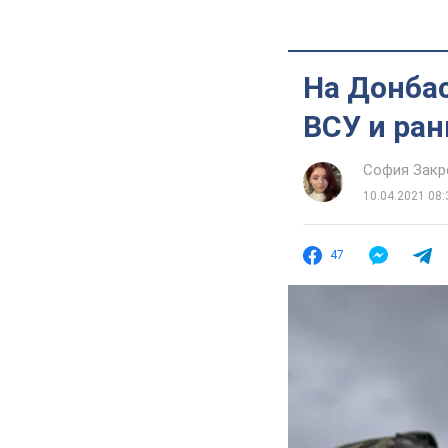
На Донба
ВСУ и ра
София Закр
10.04.2021 08:
47