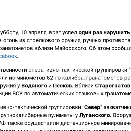
субботу, 10 апреля, враг успел
один раз нарушит
 огонь из стрелкового оружия, ручных противота
ранатометов вблизи Майорского. Об этом сообщи
cebook
.
ственности оперативно-тактической группировки
яли из минометов 82-го калибра, гранатометов р
оружия у
Водяного
и
Песков.
Вблизи
Старогнатов
иции ВСУ по автоматических станковых гранатоме
тивно-тактической группировки
"Север"
захватчик
крупнокалиберные пулеметы у
Луганского.
Воору
Ф также осуществили дистанционное минировани
йцево
из ручных противотанковых гранатометов.