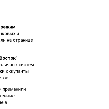
ь режим
нковых и
ли на странице
"Восток"
азличных систем
ки
оккупанты
тов.
и применили
женные
е в