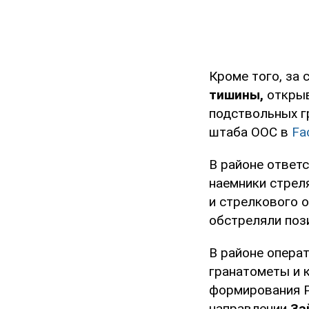
Кроме того, за 
тишины,
открыв
подствольных г
штаба ООС в
Fa
В районе ответ
наемники стрел
и стрелкового 
обстреляли поз
В районе опера
гранатометы и 
формирования Р
направлении
За