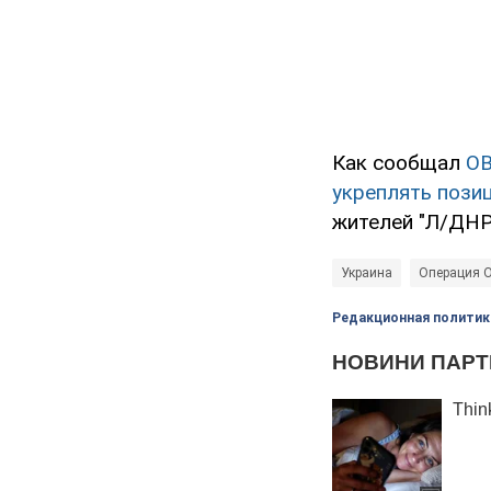
Как сообщал
O
укреплять пози
жителей "Л/ДНР
Украина
Операция О
Редакционная политик