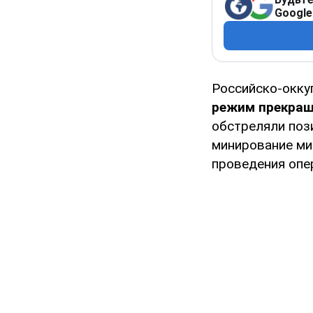
Google
Российско-окку
режим прекращ
обстреляли по
минирование ми
проведения опер