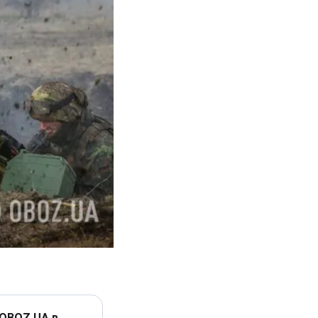
 OBOZ.UA в