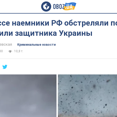
ссе наемники РФ обстреляли п
нили защитника Украины
евская
Криминальные новости
30
10,8 т.