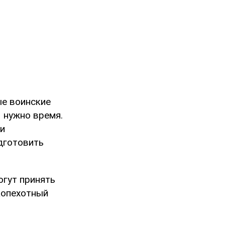
ые воинские
 нужно время.
 и
дготовить
огут принять
копехотный