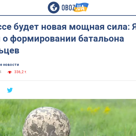
се будет новая мощная сила:
л о формировании батальона
ьцев
е новости
4
336,2 т.