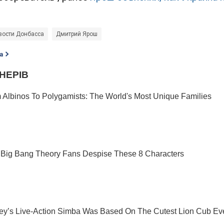
вости Донбасса
Дмитрий Ярош
а