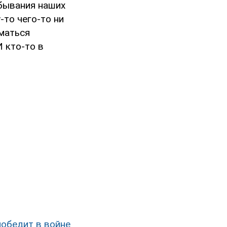
ебывания наших
-то чего-то ни
иматься
 кто-то в
победит в войне