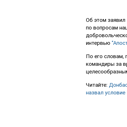
Об этом заявил
по вопросам на
добровольческо
интервью
"Апос
По его словам, 
командиры за в
целесообразным
Читайте:
Донбас
назвал условие