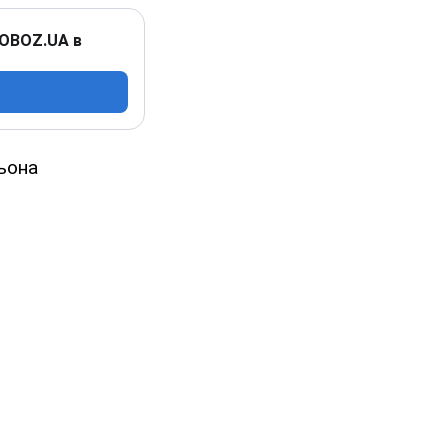
 OBOZ.UA в
ьона