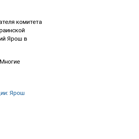
ателя комитета
краинской
ий Ярош в
 Многие
ии: Ярош