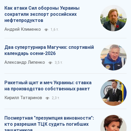
Как атаки Сил обороны Украины
сократили экспорт российских
нефтепродуктов
Андрей Клименко
1,6 т.
Два супертурнира Магучих: спортивній
календарь осени-2026
Александр Липенко
3,5 т.
Ракетный щит и меч Украины: ставка
на производство собственных ракет
Кирилл Татаринов
2,3 т.
Посмертная "презумпция виновности":
кто разрешил ТЦК судить погибших
защитников