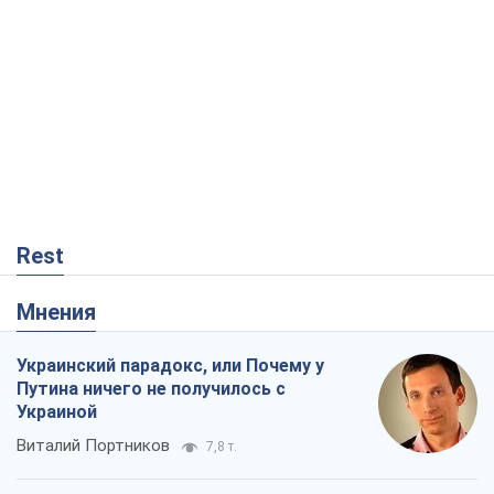
Rest
Мнения
Украинский парадокс, или Почему у
Путина ничего не получилось с
Украиной
Виталий Портников
7,8 т.
Москва выдвигает претензии Пекину:
дружба превращается в зависимость
России от Китая
Виктор Каспрук
7,6 т.
Дух Анкориджа окончательно
испарился