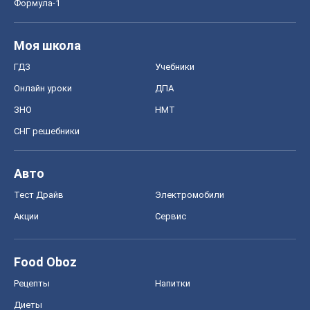
Авто
Тест Драйв
Электромобили
Акции
Сервис
Food Oboz
Рецепты
Напитки
Диеты
Экономика
Рынки и компании
Mакроэкономика
MedOboz
Новости медицины
MAMACLUB