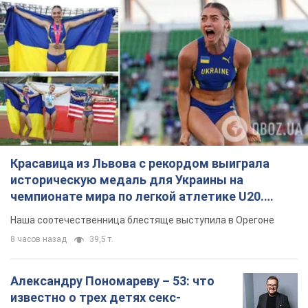
Красавица из Львова с рекордом выиграла
историческую медаль для Украины на
чемпионате мира по легкой атлетике U20.
Видео
Наша соотечественница блестяще выступила в Орегоне
8 часов назад
39,5 т.
Александру Пономареву – 53: что
известно о трех детях секс-
символа 90-х и как они выглядят
Несмотря на развитие карьеры, артист не
забывал о личном счастье
9.08.2026 04:01
10,5 т.
В ПриватБанке рассказали,
действительны ли доллары 1996
года: принимают ли обменники и