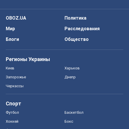
Регионы Украины
Киев
Харьков
Запорожье
Днепр
Черкассы
Спорт
Футбол
Баскетбол
Хоккей
Бокс
Формула-1
Моя школа
ГДЗ
Учебники
Онлайн уроки
ДПА
ЗНО
НМТ
СНГ решебники