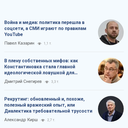
В плену собственных мифов: как
Константиновка стала главной
идеологической ловушкой для
российских оккупантов
Дмитрий Снегирев
3,3 т.
Рекрутинг: обновленный и, похоже,
полезный вражеский опыт, или
Диалектика требовательной трусости
Александр Кирш
2,7 т.
Ни оружия, ни людей: как Лукашенко
создает новую армию
Игар Тышкевич
17,1 т.
Все мнения