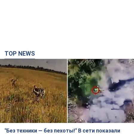
"Без техники — без пехоты!" В сети показали
виртуозную работу пилотов FPV. Видео
На обнародованных кадрах запечатлены удары по укрытиям,
автомобилям, инженерной технике и живой силе российских
войск
2 часа назад
11,6 т.
Армия РФ уничтожила предприятие Kromberg &
Schubert в Житомире. Фото