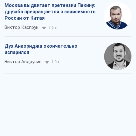
Виктор Андрусив
1,9 т.
Война и медиа: политика перешла в
соцсети, а СМИ играют по правилам
YouTube
Павел Казарин
1,1 т.