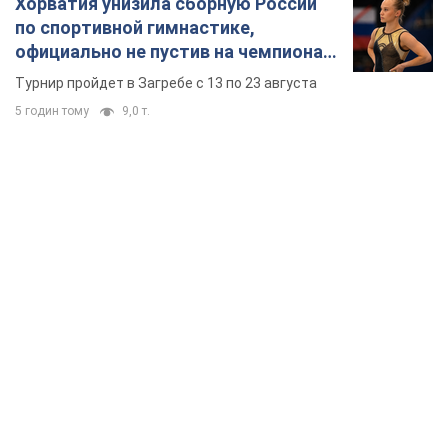
Хорватия унизила сборную России
по спортивной гимнастике,
официально не пустив на чемпионат
Европы основных спортсменов
Турнир пройдет в Загребе с 13 по 23 августа
5 годин тому
9,0 т.