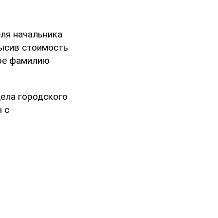
ля начальника
высив стоимость
уре фамилию
дела городского
 с