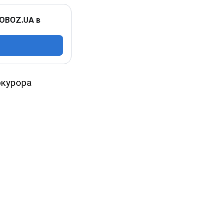
 OBOZ.UA в
окурора