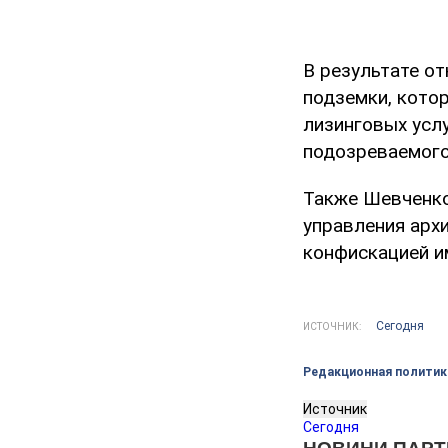
В результате о
подземки, кото
лизинговых услу
подозреваемого
Также Шевченко
управления арх
конфискацией и
Сегодня
ИСТОЧНИК:
Редакционная политик
Источник
Сегодня