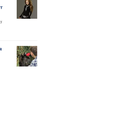
ет
му
я