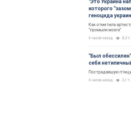
"Это Украина на
которого "зазом
геноцида украи
Как отметила артистк
"промыли мозги"
6 часов назад
8,3 т.
"Был обессилен"
себя нетипичны
Пострадавшую птицу 
6 часов назад
3,1 т.