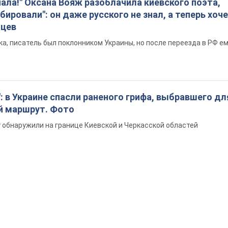
пала!" Оксана Вояж разоблачила киевского поэта,
бировали": он даже русского не знал, а теперь хоч
нцев
а, писатель был поклонником Украины, но после переезда в РФ е
: в Украине спасли раненого грифа, выбравшего дл
й маршрут. Фото
обнаружили на границе Киевской и Черкасской областей