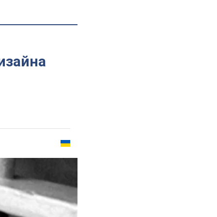
а
изайна