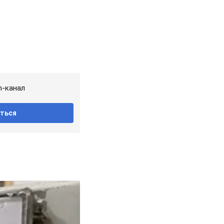
m-канал
ться