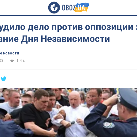
удило дело против оппозиции 
ание Дня Независимости
е новости
03
1,4 т.