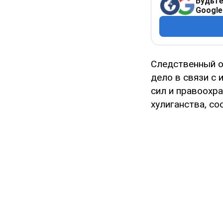
Будьте
Google
Следственный о
дело в связи с
сил и правоохра
хулиганства, со