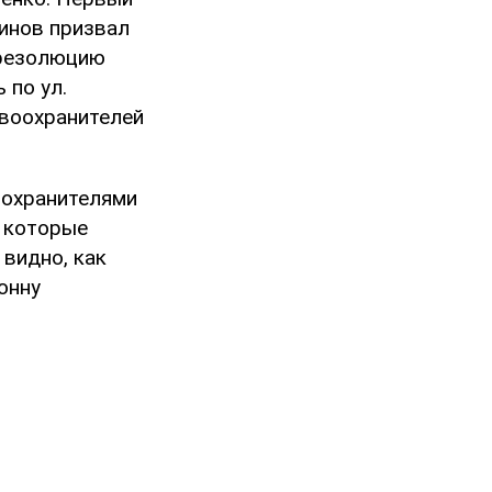
инов призвал
 резолюцию
 по ул.
воохранителей
оохранителями
, которые
 видно, как
онну