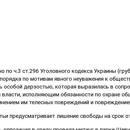
о по ч.3 ст.296 Уголовного кодекса Украины (гру
порядка по мотивам явного неуважения к общест
 особой дерзостью, которая выразилась в сопр
 власти, исполняющим обязанности по охране об
чинением им телесных повреждений и повреждение
тьи предусматривает лишение свободы на срок от 
, оппозиция в среду провела митинг в парке Шев