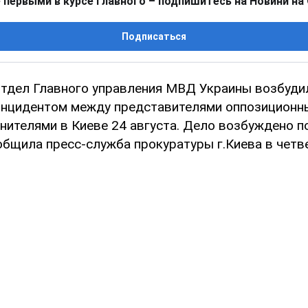
 первыми в курсе главного – подпишитесь на Новини на
Подписаться
тдел Главного управления МВД Украины возбуди
 инцидентом между представителями оппозиционн
нителями в Киеве 24 августа. Дело возбуждено п
общила пресс-служба прокуратуры г.Киева в четве