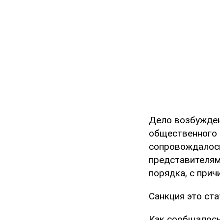
Дело возбужден
общественного 
сопровождалось
представителям
порядка, с при
Санкция это ста
Как сообщалось