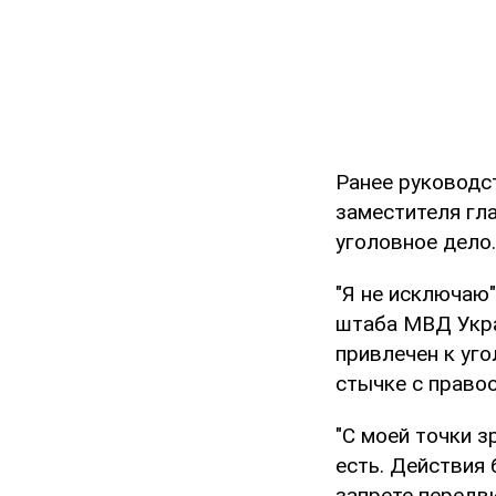
Ранее руководс
заместителя гл
уголовное дело.
"Я не исключаю"
штаба МВД Укра
привлечен к уг
стычке с правоо
"С моей точки з
есть. Действия 
запрете передви