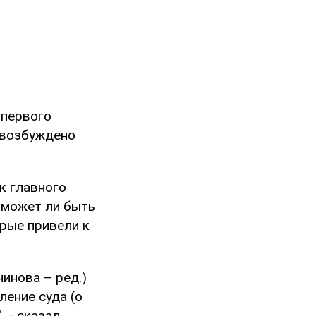
 первого
 возбуждено
ик главного
 может ли быть
орые привели к
чинова – ред.)
ление суда (о
 - сказал