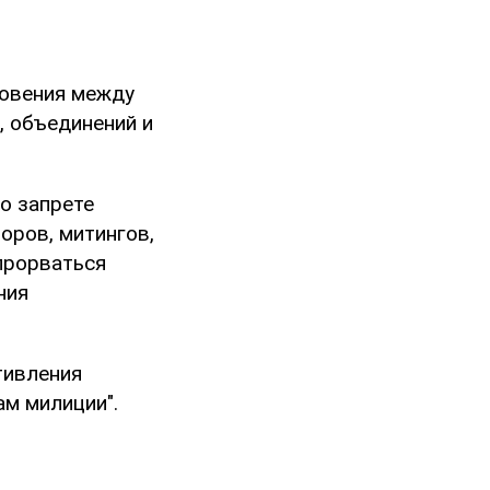
новения между
, объединений и
о запрете
оров, митингов,
прорваться
ния
тивления
м милиции".