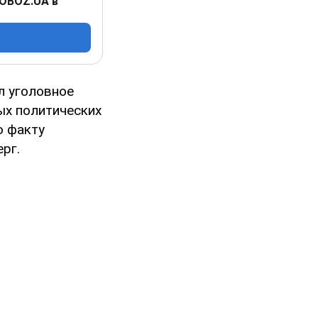
 OBOZ.UA в
л уголовное
ых политических
о факту
рг.