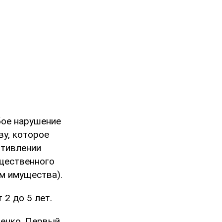
бое нарушение
ву, которое
отивлении
щественного
м имущества).
2 до 5 лет.
ченко. Первый