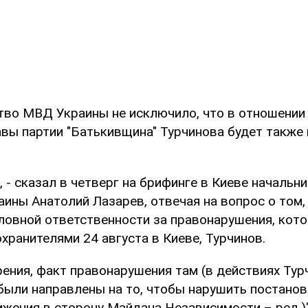
тво МВД Украины не исключило, что в отношении
авы партии "Батькивщина" Турчинова будет также
, - сказал в четверг на брифинге в Киеве начальн
ины Анатолий Лазарев, отвечая на вопрос о том,
оловной ответственности за правонарушения, кот
хранителями 24 августа в Киеве, Турчинов.
рения, факт правонарушения там (в действиях Тур
были направлены на то, чтобы нарушить постанов
жения в сторону Майдана Независимости – ред.)",