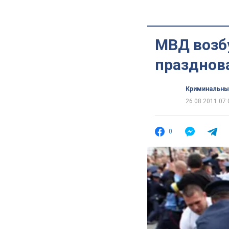
МВД возб
празднов
Криминальны
26.08.2011 07:
0