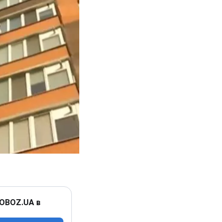
 OBOZ.UA в