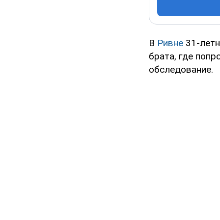
В
Ривне
31-летн
брата, где попр
обследование.