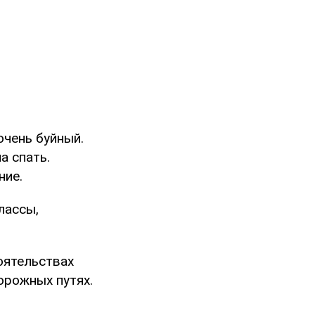
очень буйный.
а спать.
ние.
лассы,
оятельствах
орожных путях.