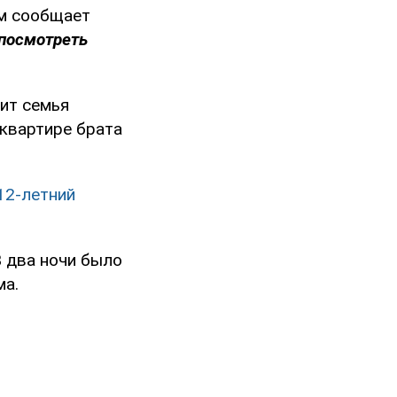
ом сообщает
 посмотреть
рит семья
 квартире брата
12-летний
В два ночи было
ма.