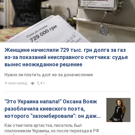
Женщине начислили 729 тыс. грн долга за газ
из-за показаний неисправного счетчика: судья
вынес неожиданное решение
Нужно ли платить долг из-за доначисления
4 часа назад
5,4 т.
"Это Украина напала!" Оксана Вояж
разоблачила киевского поэта,
которого "зазомбировали": он даже
русского не знал, а теперь хочет
Как отметила артистка, писатель был
геноцида украинцев
поклонником Украины, но после переезда в РФ