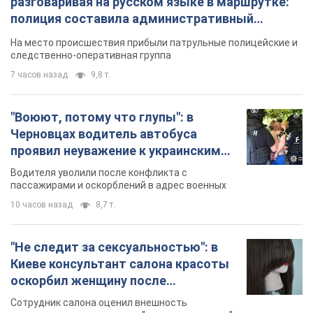
разговаривая на русском языке в маршрутке:
полиция составила административный
протокол. Видео
На место происшествия прибыли патрульные полицейские и
следственно-оперативная группа
7 часов назад
9,8 т.
"Воюют, потому что глупы": в
Черновцах водитель автобуса
проявил неуважение к украинским
военным и поплатился за это.
Водителя уволили после конфликта с
Видео
пассажирами и оскорблений в адрес военных
10 часов назад
8,7 т.
"Не следит за сексуальностью": в
Киеве консультант салона красоты
оскорбил женщину после
химиотерапии, разгорелся скандал.
Сотрудник салона оценил внешность