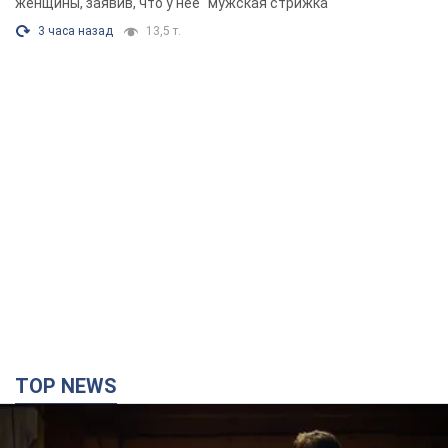
Фото
женщины, заявив, что у нее "мужская стрижка"
3 часа назад
13,5 т.
TOP NEWS