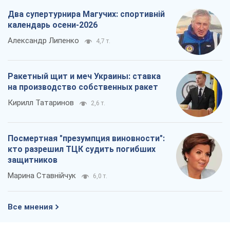
Два супертурнира Магучих: спортивній
календарь осени-2026
Александр Липенко
4,7 т.
Ракетный щит и меч Украины: ставка
на производство собственных ракет
Кирилл Татаринов
2,6 т.
Посмертная "презумпция виновности":
кто разрешил ТЦК судить погибших
защитников
Марина Ставнійчук
6,0 т.
Все мнения