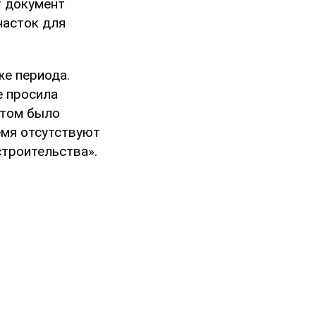
т документ
часток для
же периода.
е просила
етом было
емя отсутствуют
троительства».