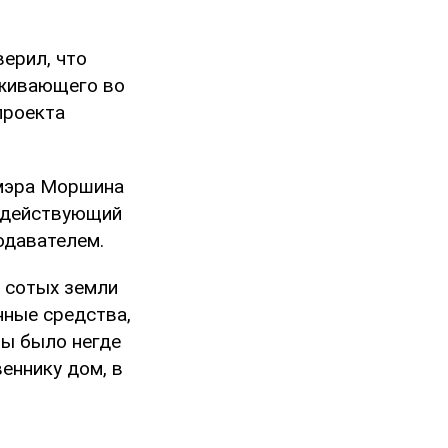
ерил, что
оживающего во
проекта
 мэра Моршина
ы действующий
одавателем.
и сотых земли
нные средства,
бы было негде
еннику дом, в