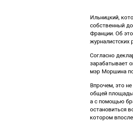
Ильницкий, кот
собственный до
Франции. Об это
журналистских 
Согласно декла
зарабатывает о
мэр Моршина по
Впрочем, это н
общей площадью 
а с помощью бр
остановиться в
котором впосле