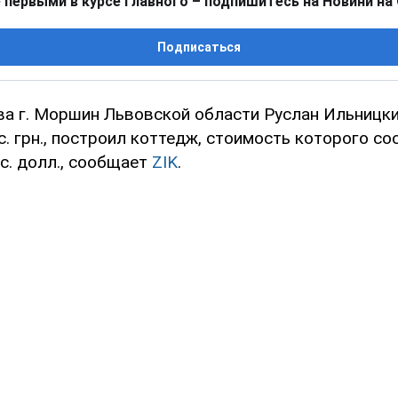
 первыми в курсе главного – подпишитесь на Новини на
Подписаться
ва г. Моршин Львовской области Руслан Ильницк
с. грн., построил коттедж, стоимость которого со
с. долл., сообщает
ZIK
.