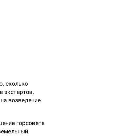
о, сколько
ке экспертов,
 на возведение
шение горсовета
 земельный