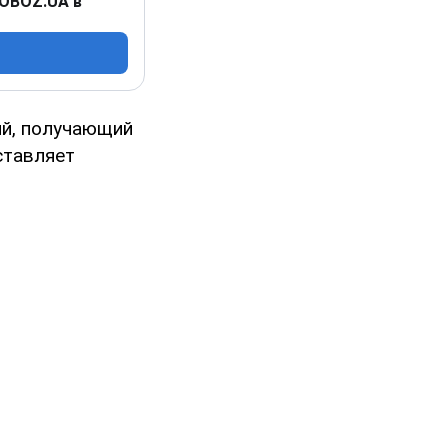
 OBOZ.UA в
ий, получающий
ставляет