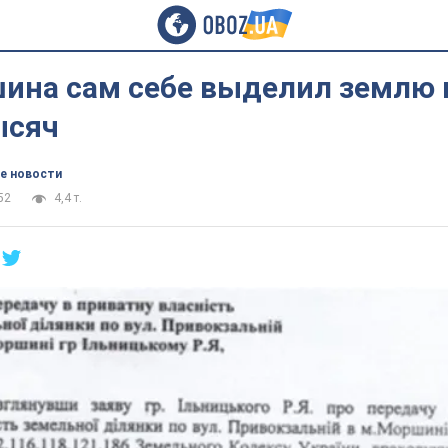
ина сам себе выделил землю 
ысяч
е новости
52
4,4 т.