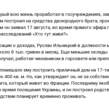
орый всю жизнь проработал в госучреждениях, зав
м построил на средства двоюродного брата, пр
м он заявил 17 августа, во время прямого эфира 
расследований «Хто тут живе?».
рации о доходах, Руслан Ильницкий в должности
коло 8 тыс. гривен в месяц. Еще меньшие оклад
лучал, работая чиновником в горсовете или преп
е помешало ему построить приличный дом на 17-т
400 кв. м. Но, как утверждает он, не за собстве
ата, который живет во Франции. Последнему яко
о время посещения Украины, и он построил родств
дствии планирует временно проживать.