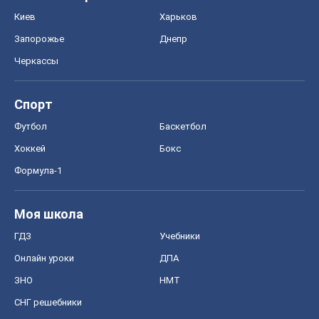
Киев
Харьков
Запорожье
Днепр
Черкассы
Спорт
Футбол
Баскетбол
Хоккей
Бокс
Формула-1
Моя школа
ГДЗ
Учебники
Онлайн уроки
ДПА
ЗНО
НМТ
СНГ решебники