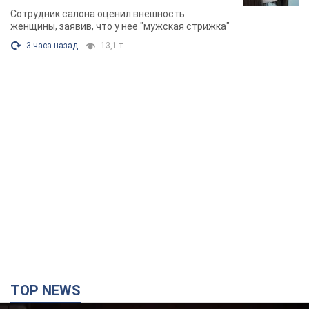
химиотерапии, разгорелся скандал.
Сотрудник салона оценил внешность
Фото
женщины, заявив, что у нее "мужская стрижка"
3 часа назад
13,1 т.
TOP NEWS