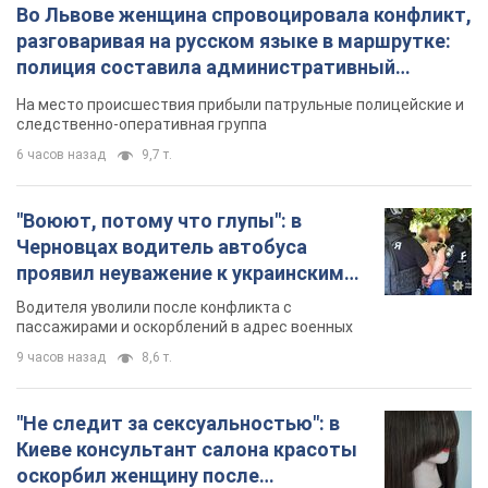
Во Львове женщина спровоцировала конфликт,
разговаривая на русском языке в маршрутке:
полиция составила административный
протокол. Видео
На место происшествия прибыли патрульные полицейские и
следственно-оперативная группа
6 часов назад
9,7 т.
"Воюют, потому что глупы": в
Черновцах водитель автобуса
проявил неуважение к украинским
военным и поплатился за это.
Водителя уволили после конфликта с
Видео
пассажирами и оскорблений в адрес военных
9 часов назад
8,6 т.
"Не следит за сексуальностью": в
Киеве консультант салона красоты
оскорбил женщину после