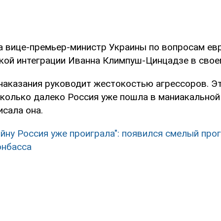
а вице-премьер-министр Украины по вопросам ев
кой интеграции Иванна Климпуш-Цинцадзе в сво
наказания руководит жестокостью агрессоров. Э
сколько далеко Россия уже пошла в маниакально
исала она.
ойну Россия уже проиграла": появился смелый про
онбасса