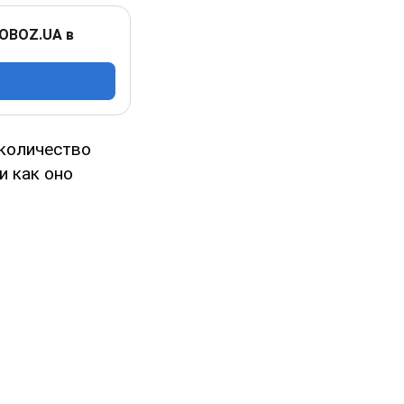
 OBOZ.UA в
 количество
и как оно