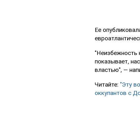
Ее опубликовал
евроатлантичес
"Неизбежность 
показывает, на
властью", — нап
Читайте:
"Эту в
оккупантов с Д