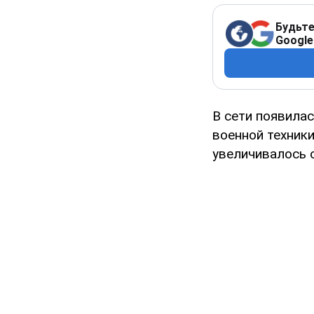
Будьте
Google
В сети появила
военной техники
увеличивалось с