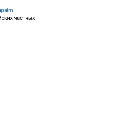
apalm
йских частных