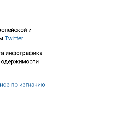
ропейской и
ем
Twitter
.
та инфографика
й одержимости
гноз по изгнанию