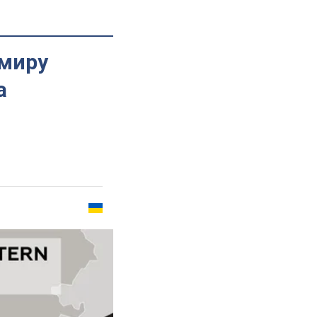
 миру
а