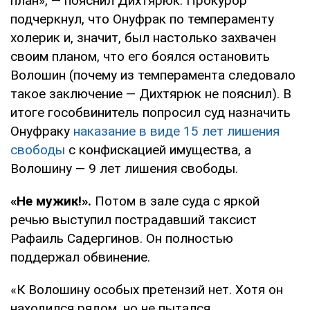
план», — пояснил Дихтярюк. Прокурор
подчеркнул, что Онуфрак по темпераменту
холерик и, значит, был настолько захвачен
своим планом, что его боялся остановить
Волошин (почему из темперамента следовало
такое заключение — Дихтярюк не пояснил). В
итоге гособвинитель попросил суд назначить
Онуфраку
наказание в виде 15 лет лишения
свободы
с конфискацией имущества, а
Волошину — 9 лет лишения свободы.
«Не мужик!».
Потом в зале суда с яркой
речью выступил пострадавший таксист
Рафаиль Садергинов. Он полностью
поддержал обвинение.
«К Волошину особых претензий нет. Хотя он
находился рядом, но не пытался