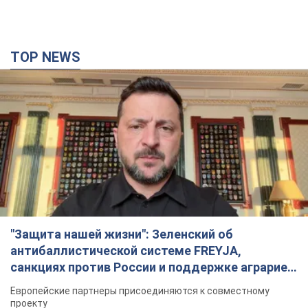
"Защита нашей жизни": Зеленский об
антибаллистической системе FREYJA,
санкциях против России и поддержке аграриев.
Видео
Европейские партнеры присоединяются к совместному
проекту
3 години тому
37,0 т.
"Балистика убивает людей": Сикорский призвал
обсудить перехват вражеских ракет над
Украиной
Глава МИД Польши призвал сбивать российские ракеты над
Украиной
3 години тому
7,2 т.
"Мама учила меня, что отчаяние — это зло": в
городах Украины уже 22-й день подряд
проходят массовые митинги за возвращение