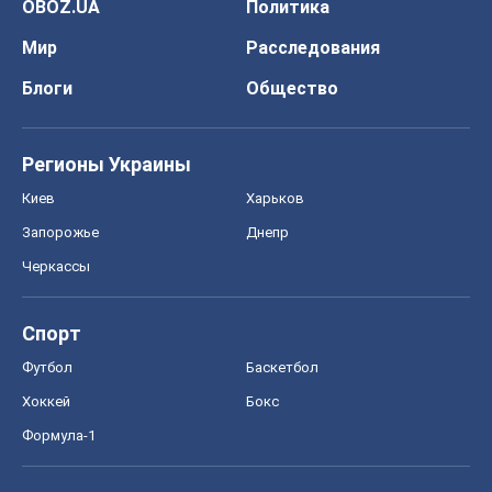
Футбол
Баскетбол
Хоккей
Бокс
Формула-1
Моя школа
ГДЗ
Учебники
Онлайн уроки
ДПА
ЗНО
НМТ
СНГ решебники
Авто
Тест Драйв
Электромобили
Акции
Сервис
Food Oboz