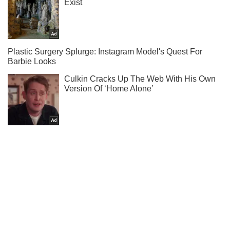
Ты еще не подписан на наш Telegram? Быстро жми!
Подписаться
Подписаться
Криминальные новости
Макеевский террорист просил...