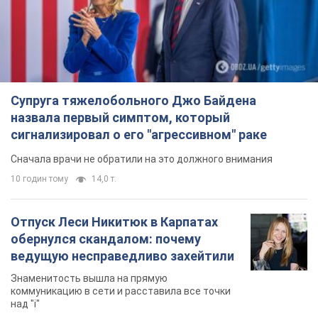
обернулся скандалом: почему
ведущую несправедливо захейтили
Знаменитость вышла на прямую
коммуникацию в сети и расставила все точки
над "i"
5 годин тому
10,5 т.
Не только из-за зарплаты: почему
украинцы не спешат соглашаться на
вакансии
Чего больше всего не хватает на рынке труда
7 годин тому
2,9 т.