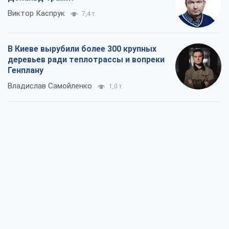
Как атаки Сил обороны Украины
сократили экспорт российских
нефтепродуктов
Андрей Клименко
1,7 т.
Два супертурнира Магучих: спортивній
календарь осени-2026
Александр Липенко
3,8 т.
Ракетный щит и меч Украины: ставка
на производство собственных ракет