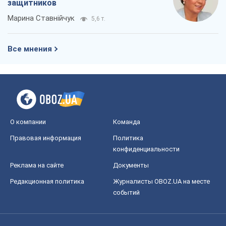
Реклама на сайте
Документы
Редакционная политика
Журналисты OBOZ.UA на месте
событий
OBOZ.UA
Политика
Мир
Расследования
Блоги
Общество
Регионы Украины
Киев
Харьков
Запорожье
Днепр
Черкассы
Спорт