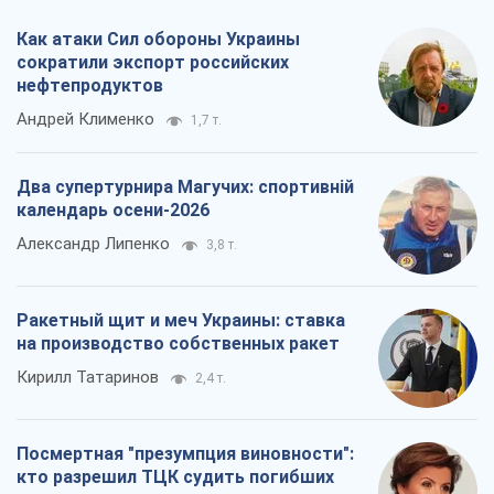
Кирилл Татаринов
2,4 т.
Посмертная "презумпция виновности":
кто разрешил ТЦК судить погибших
защитников
Марина Ставнійчук
5,6 т.
Все мнения
О компании
Команда
Правовая информация
Политика
конфиденциальности