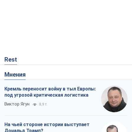
Виктор Ягун
8,9 т.
На чьей стороне истории выступает
Дональд Трамп?
Виктор Каспрук
7,4 т.
В Киеве вырубили более 300 крупных
деревьев ради теплотрассы и вопреки
Генплану
Владислав Самойленко
1,0 т.