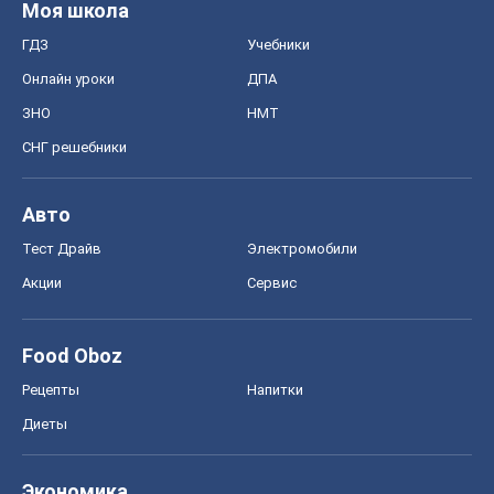
Рецепты
Напитки
Диеты
Экономика
Рынки и компании
Mакроэкономика
MedOboz
Новости медицины
MAMACLUB
Шоу
Афиша
Сплетни
Красота
Мода
Женский Журнал