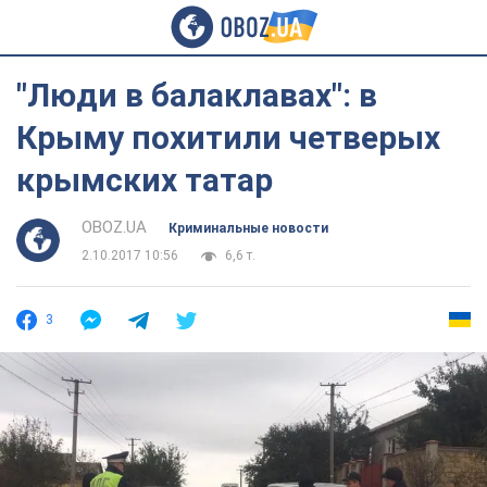
"Люди в балаклавах": в
Крыму похитили четверых
крымских татар
OBOZ.UA
Криминальные новости
2.10.2017 10:56
6,6 т.
3