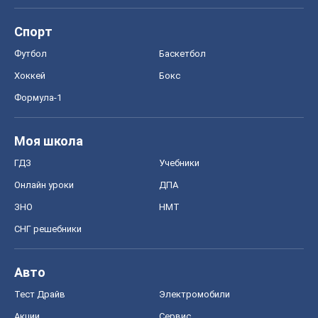
Спорт
Футбол
Баскетбол
Хоккей
Бокс
Формула-1
Моя школа
ГДЗ
Учебники
Онлайн уроки
ДПА
ЗНО
НМТ
СНГ решебники
Авто
Тест Драйв
Электромобили
Акции
Сервис