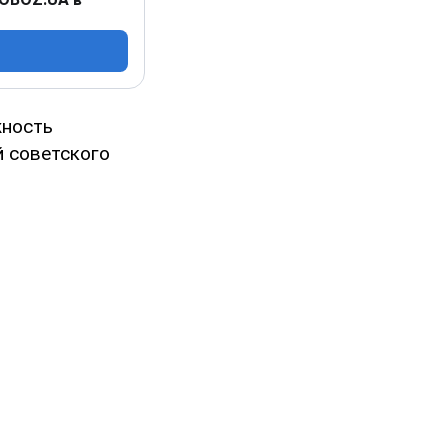
жность
й советского