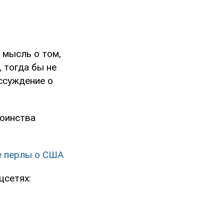
 мысль о том,
 тогда бы не
ассуждение о
оинства
е перлы о США
цсетях: