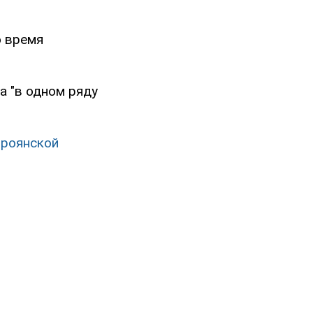
о время
а "в одном ряду
троянской