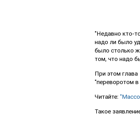
"Недавно кто-то
надо ли было уд
было столько же
том, что надо б
При этом глава
"переворотом в
Читайте:
"Массо
Такое заявлени