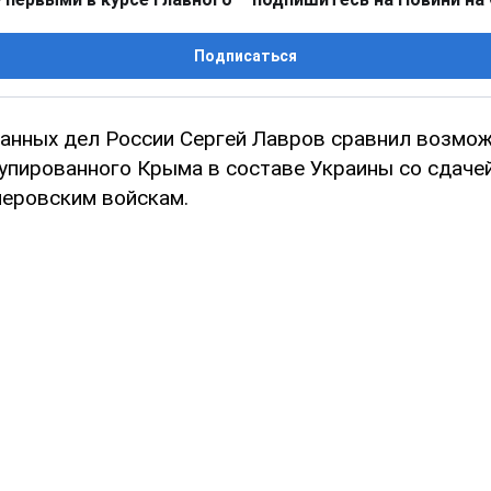
Подписаться
анных дел России Сергей Лавров сравнил возмо
упированного Крыма в составе Украины со сдаче
леровским войскам.