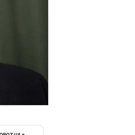
 OBOZ.UA в