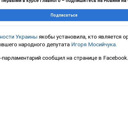
 первыми в курсе главного – подпишитесь на Новини на
Подписаться
ности Украины
якобы установила, кто является о
ывшего народного депутата
Игоря Мосийчука.
с-парламентарий сообщил на странице в Facebook.