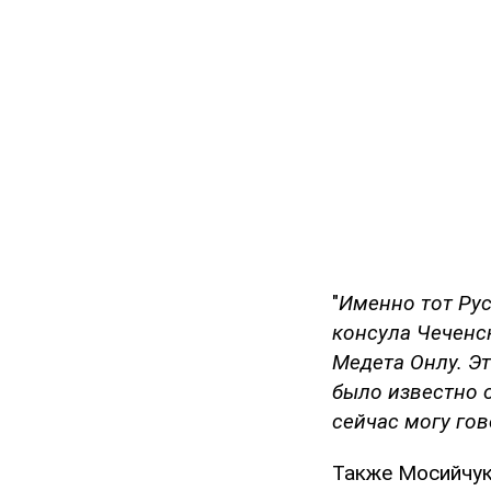
"
Именно тот Рус
консула Чеченс
Медета Онлу. Э
было известно о
сейчас могу го
Также Мосийчук