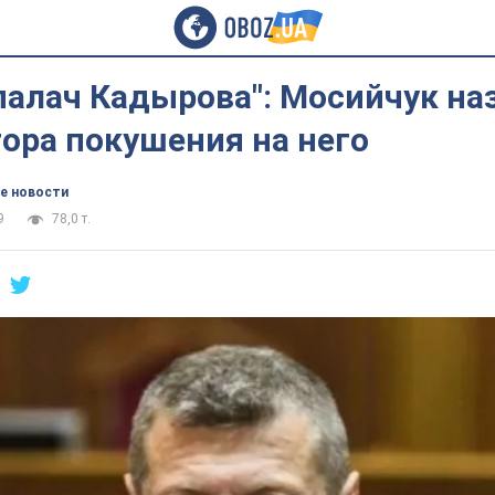
палач Кадырова": Мосийчук на
ора покушения на него
е новости
9
78,0 т.