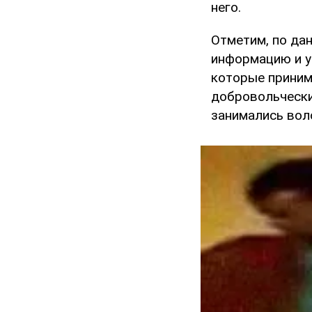
него.
Отметим, по д
информацию и у
которые приним
добровольчески
занимались вол