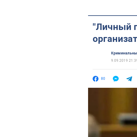
"Личный 
организат
Криминальны
9.09.2019 21:3
80