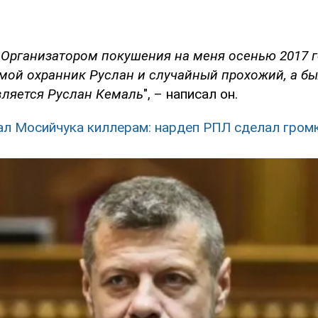
! Организатором покушения на меня осенью 2017 г
 мой охранник Руслан и случайный прохожий, а б
вляется Руслан Кемаль
", – написал он.
ал Мосийчука киллерам: нардеп РПЛ сделал гром