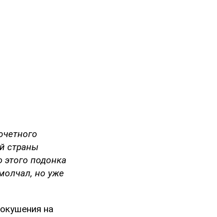
почетного
ой страны
 этого подонка
молчал, но уже
покушения на