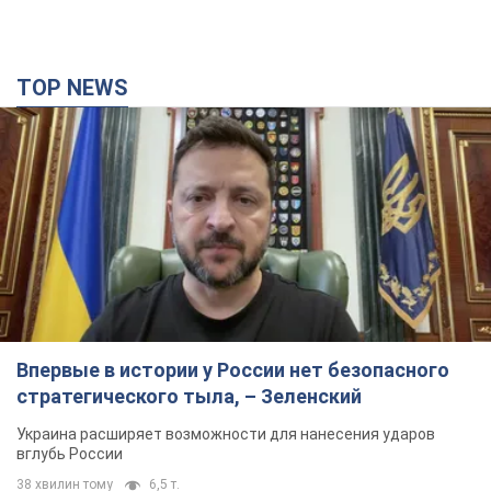
Впервые в истории у России нет безопасного
стратегического тыла, – Зеленский
Украина расширяет возможности для нанесения ударов
вглубь России
38 хвилин тому
6,5 т.
В Одесской области разбился украинский
МиГ-29, пилот катапультировался: все
подробности инцидента
Аварийная ситуация произошла во время выполнения боевой
задачи
годину тому
14,9 т.
В Тюменской области подвергся нападению