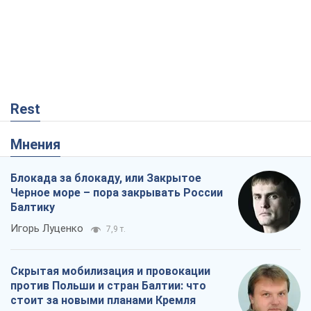
Черное море – пора закрывать России
Балтику
Игорь Луценко
7,9 т.
Скрытая мобилизация и провокации
против Польши и стран Балтии: что
стоит за новыми планами Кремля
Вадим Денисенко
7,1 т.
Самураи возвращаются? В Кремле
паника из-за нового курса Японии
Алексей Копытько
3,9 т.