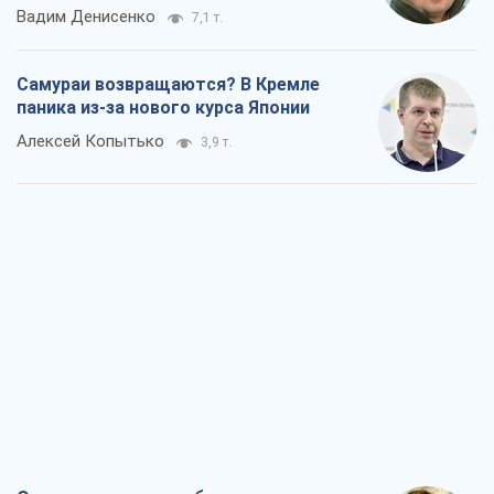
Охота дронов и ошибки гражданских:
что на самом деле повышает шансы
выжить в прифронтовых городах
Татьяна Чорновол
5,6 т.
Один FPV-дрон – и Европа могла
проснуться в совершенно иной
реальности
Дмитрий Томчук
19,7 т.