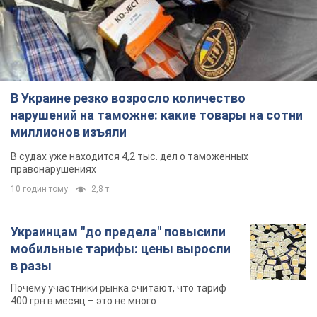
10 годин тому
2,8 т.
Украинцам "до предела" повысили
мобильные тарифы: цены выросли
в разы
Почему участники рынка считают, что тариф
400 грн в месяц – это не много
10.08.2026 06:20
37,0 т.
Итальянский гранд захотел купить
сразу двух футболистов сборной
Украины
"Ювентус" ведет переговоры
7 годин тому
7,0 т.