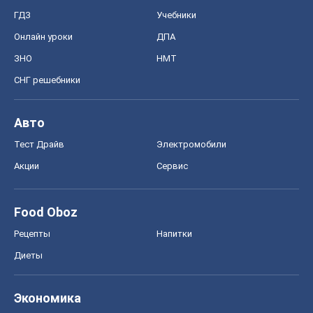
Food Oboz
Рецепты
Напитки
Диеты
Экономика
Рынки и компании
Mакроэкономика
MedOboz
Новости медицины
MAMACLUB
Шоу
Афиша
Сплетни
Красота
Мода