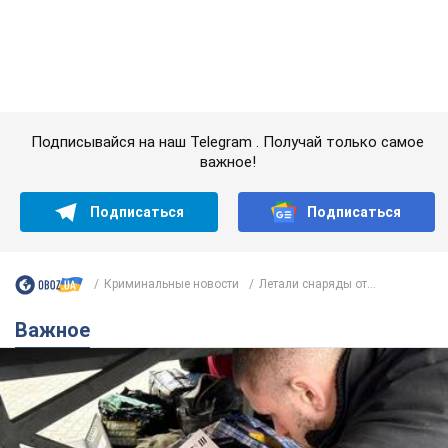
Криминальные новости
Летали снаряды от...
Важное
В Украине резко возросло количество
нарушений на таможне: какие товары на сотни
миллионов изъяли
В судах уже находится 4,2 тыс. дел о таможенных
правонарушениях