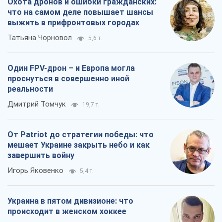
От Patriot до стратегии победы: что
мешает Украине закрыть небо и как
завершить войну
Игорь Яковенко
5,4 т.
Украина в пятом дивизионе: что
происходит в женском хоккее
Александр Чеканов
1,5 т.
Все мнения
О компании
Команда
Правовая информация
Политика