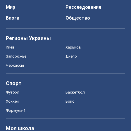
Спорт
Футбол
Баскетбол
Хоккей
Бокс
Формула-1
Моя школа
ГДЗ
Учебники
Онлайн уроки
ДПА
ЗНО
НМТ
СНГ решебники
Авто
Тест Драйв
Электромобили
Акции
Сервис