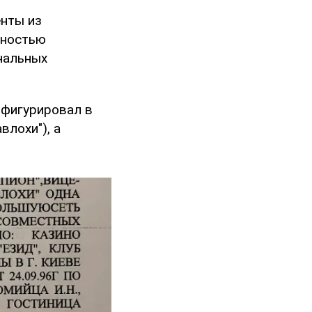
енты из
пностью
нальных
фигурировал в
влохи"), а