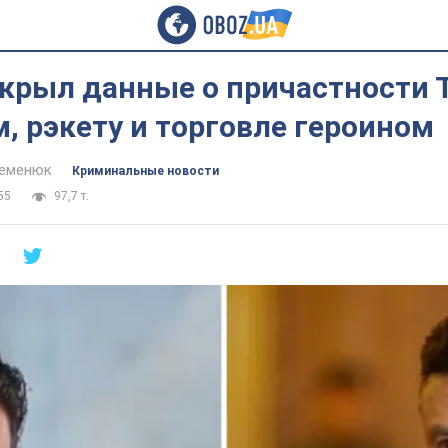
скрыл данные о причастности 
, рэкету и торговле героином
Семенюк
Криминальные новости
55
97,7 т.