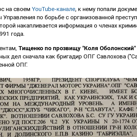
ос на своем
YouTube-канале
, к нему попали докум
ы Управления по борьбе с организованной престу
которой накапливается информация о членах крими
991 года.
ентам,
Тищенко по прозвищу "Коля Оболонский"
ых дел сначала как бригадир ОПГ Савлохова ("Са
енной ОПГ.