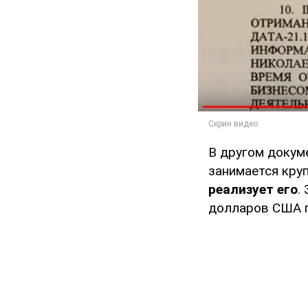
В другом докум
занимается круп
реализует его
.
долларов США п