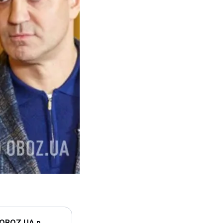
 OBOZ.UA в