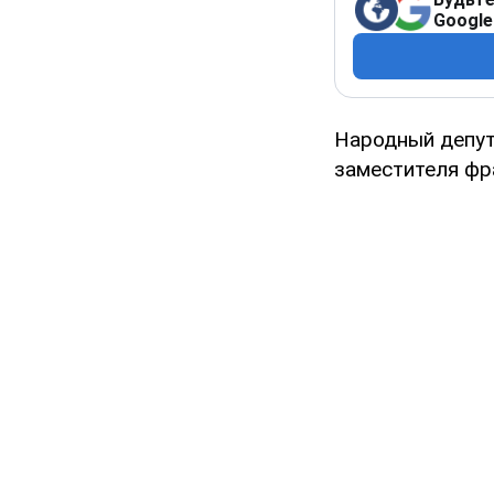
Google
Народный депу
заместителя фр