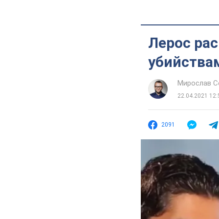
Лерос ра
убийствам
Мирослав 
22.04.2021 12:
2091