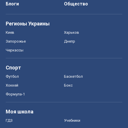
Спорт
Футбол
Баскетбол
Хоккей
Бокс
Формула-1
Моя школа
ГДЗ
Учебники
Онлайн уроки
ДПА
ЗНО
НМТ
СНГ решебники
Авто
Тест Драйв
Электромобили
Акции
Сервис