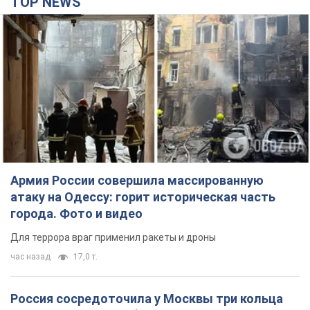
Армия России совершила массированную
атаку на Одессу: горит историческая часть
города. Фото и видео
Для террора враг применил ракеты и дроны
час назад
17,0 т.
Россия сосредоточила у Москвы три кольца
ПВО: Зеленский пообещал "находить
технологии" противодействия
Президент заявил, что даже усовершенствованная система
противовоздушной обороны РФ не гарантирует защиты от
украинских ударов
10 часов назад
86,7 т.
Украина приобрела у Турции 70 баллистических