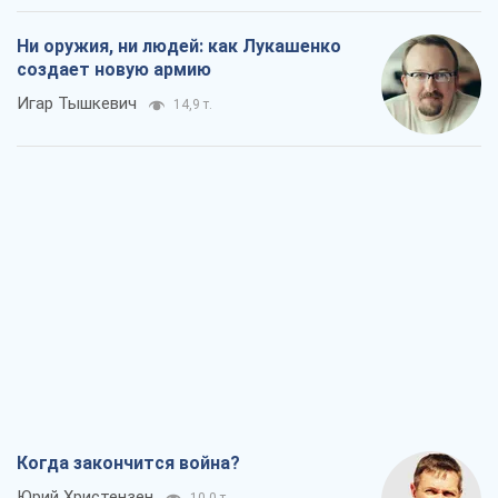
Когда закончится война?
Юрий Христензен
10,0 т.
Украина вступила в состояние
экономического кризиса. Есть ли свет
в конце туннеля?
Вадим Денисенко
8,0 т.