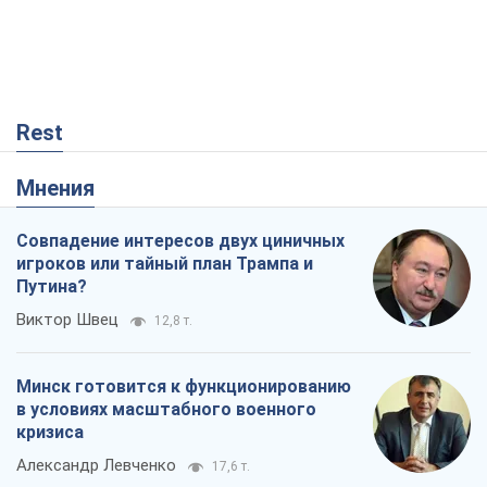
Совпадение интересов двух циничных
игроков или тайный план Трампа и
Путина?
Виктор Швец
12,8 т.
Минск готовится к функционированию
в условиях масштабного военного
кризиса
Александр Левченко
17,6 т.
Ни оружия, ни людей: как Лукашенко
создает новую армию
Игар Тышкевич
14,9 т.