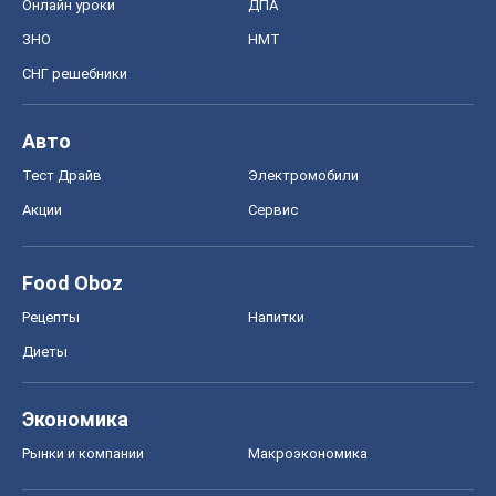
Food Oboz
Рецепты
Напитки
Диеты
Экономика
Рынки и компании
Mакроэкономика
MedOboz
Новости медицины
MAMACLUB
Шоу
Афиша
Сплетни
Красота
Мода