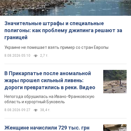
В Прикарпатье после аномальной
жары прошел сильный ливень:
дороги превратились в реки. Видео
Непогода обрушилась на Ивано-Франковскую
область и курортный Буковель
8.08.2026 09:27
38,4 т.
Женщине начислили 729 тыс. грн
долга за газ из-за показаний
неисправного счетчика: судья
вынес неожиданное решение
Нужно ли платить долг из-за доначисления
8.08.2026 14:43
32,2 т.