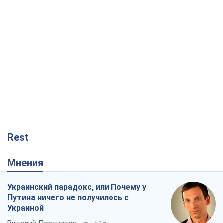
Rest
Мнения
Украинский парадокс, или Почему у
Путина ничего не получилось с
Украиной
Виталий Портников
4,0 т.
Москва выдвигает претензии Пекину:
дружба превращается в зависимость
России от Китая
Виктор Каспрук
5,5 т.
Дух Анкориджа окончательно