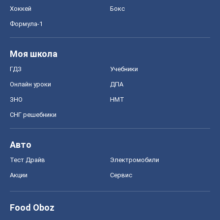
ЗНО
НМТ
СНГ решебники
Авто
Тест Драйв
Электромобили
Акции
Сервис
Food Oboz
Рецепты
Напитки
Диеты
Экономика
Рынки и компании
Mакроэкономика
MedOboz