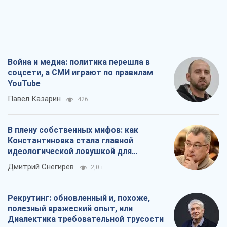
В плену собственных мифов: как
Константиновка стала главной
идеологической ловушкой для
российских оккупантов
Дмитрий Снегирев
2,0 т.
Рекрутинг: обновленный и, похоже,
полезный вражеский опыт, или
Диалектика требовательной трусости
Александр Кирш
1,9 т.
Ни оружия, ни людей: как Лукашенко
создает новую армию
Игар Тышкевич
16,7 т.