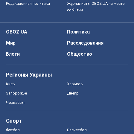
Регионы Украины
Киев
Харьков
Запорожье
Днепр
Черкассы
Спорт
Футбол
Баскетбол
Хоккей
Бокс
Формула-1
Моя школа
ГДЗ
Учебники
Онлайн уроки
ДПА