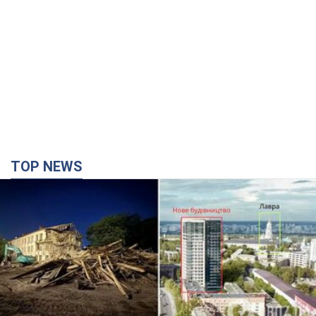
TOP NEWS
Киево-Печерскую лавру закроют 80-метровым
"монстром"? Почему киевские власти
отказались остановить строительство
небоскреба "московского верующего"
Какая реакция Кличко на петицию по отмене строительства
3 часа назад
36,2 т.