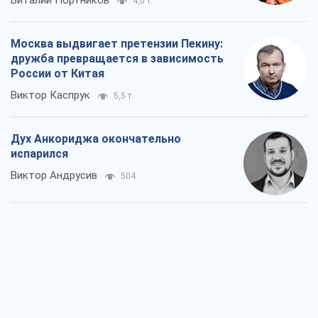
испарился
Виктор Андрусив
504
Война и медиа: политика перешла в
соцсети, а СМИ играют по правилам
YouTube
Павел Казарин
426