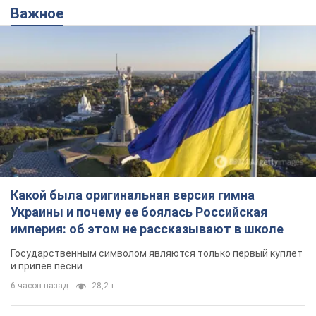
Какой была оригинальная версия гимна
Украины и почему ее боялась Российская
империя: об этом не рассказывают в школе
Государственным символом являются только первый куплет
и припев песни
6 часов назад
28,2 т.
Александру Пономареву – 53: что
известно о трех детях секс-
символа 90-х и как они выглядят
Несмотря на развитие карьеры, артист не
забывал о личном счастье
11 часов назад
9,5 т.