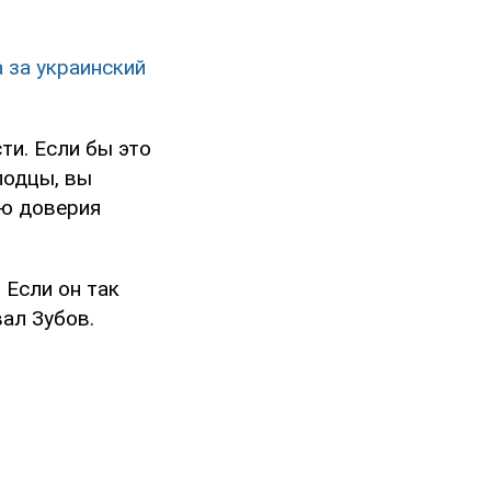
а за украинский
ти. Если бы это
лодцы, вы
рю доверия
 Если он так
вал Зубов.