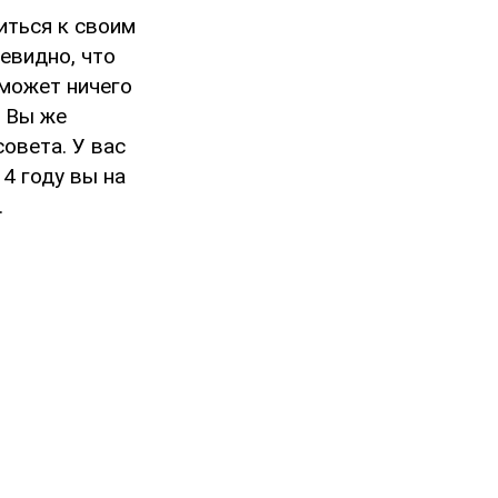
иться к своим
евидно, что
 может ничего
? Вы же
овета. У вас
14 году вы на
.