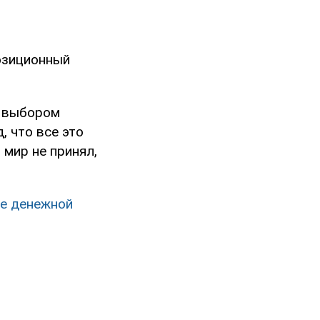
озиционный
м выбором
, что все это
 мир не принял,
хе денежной