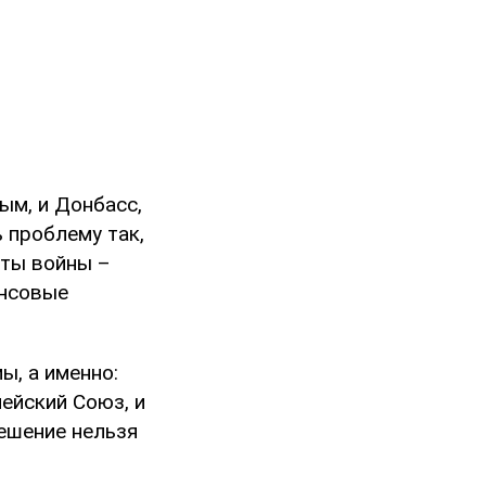
ым, и Донбасс,
 проблему так,
кты войны –
ансовые
ы, а именно:
ейский Союз, и
решение нельзя