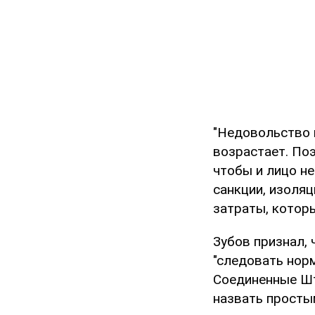
"Недовольство 
возрастает. По
чтобы и лицо не
санкции, изоля
затраты, которы
Зубов признал, 
"следовать нор
Соединенные Шт
назвать просты