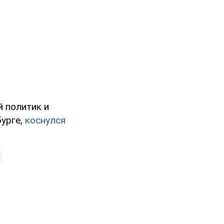
й политик и
бурге,
коснулся