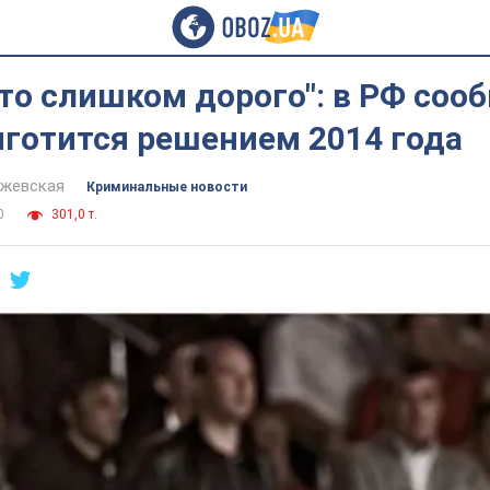
то слишком дорого": в РФ соо
яготится решением 2014 года
йжевская
Криминальные новости
0
301,0 т.