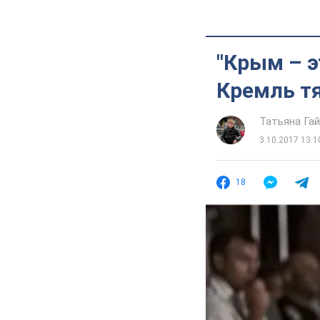
"Крым – э
Кремль т
Татьяна Га
3.10.2017 13:1
18