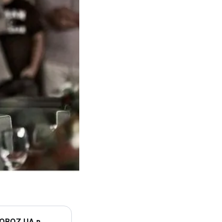
 OBOZ.UA в