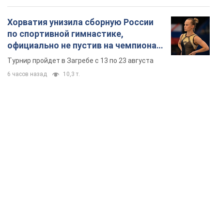
Хорватия унизила сборную России
по спортивной гимнастике,
официально не пустив на чемпионат
Европы основных спортсменов
Турнир пройдет в Загребе с 13 по 23 августа
6 часов назад
10,3 т.