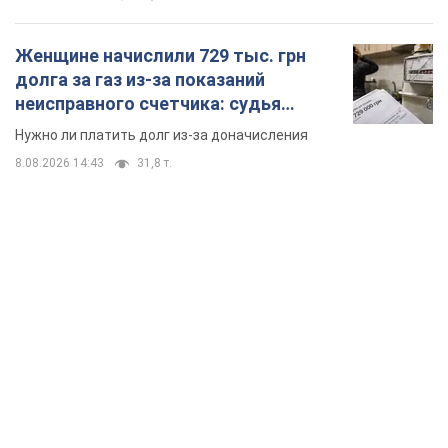
Женщине начислили 729 тыс. грн
долга за газ из-за показаний
неисправного счетчика: судья
вынес неожиданное решение
Нужно ли платить долг из-за доначисления
8.08.2026 14:43
31,8 т.