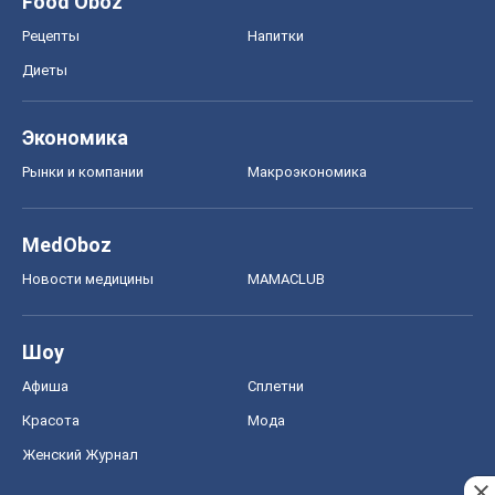
Food Oboz
Рецепты
Напитки
Диеты
Экономика
Рынки и компании
Mакроэкономика
MedOboz
Новости медицины
MAMACLUB
Шоу
Афиша
Сплетни
Красота
Мода
Женский Журнал