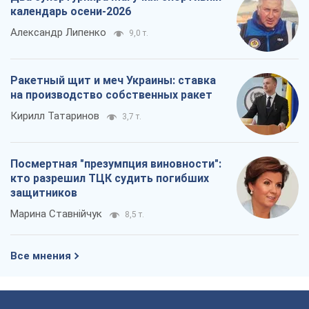
Посмертная "презумпция виновности":
кто разрешил ТЦК судить погибших
защитников
Марина Ставнійчук
8,5 т.
Все мнения
О компании
Команда
Правовая информация
Политика
конфиденциальности
Реклама на сайте
Документы
Редакционная политика
Журналисты OBOZ.UA на месте