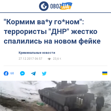
"Кормим ва*у го*ном":
террористы "ДНР" жестко
спалились на новом фейке
Криминальные новости
27.12.2017 06:57
23,6 т.
68