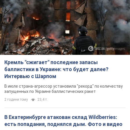
Кремль "сжигает" последние запасы
баллистики в Украине: что будет далее?
Интервью с Шарпом
В июле страна-агрессор установила "рекорд" по количеству
запущенных по Украине баллистических ракет
2 години тому
23,4 т.
В Екатеринбурге атакован склад Wildberries:
есть попадания, поднялся дым. Фото и видео
Россиянам не помогла даже работа ПВО
2 години тому
6,4 т.
С 1 сентября украинским учителям повысят
зарплаты: Корецкий раскрыл подробности
Одновременно с повышением зарплат педагогам
правительство объявило об увеличении студенческих
стипендий