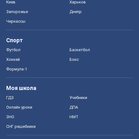
Формула-1
Моя школа
ГДЗ
Учебники
Онлайн уроки
ДПА
ЗНО
НМТ
СНГ решебники
Авто
Тест Драйв
Электромобили
Акции
Сервис
Food Oboz
Рецепты
Напитки