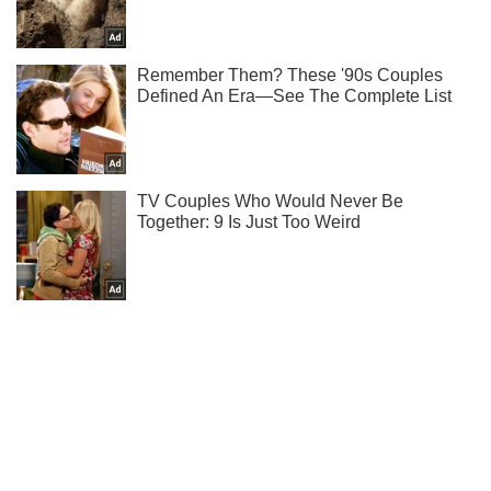
Не надоедаем! Только самое важное - подписывайся на
наш Telegram-канал
Подписаться
Подписаться
Криминальные новости
"Кормим ва*у го*ном":...