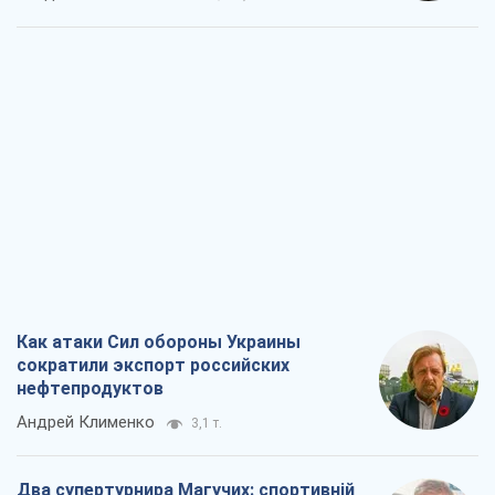
Как атаки Сил обороны Украины
сократили экспорт российских
нефтепродуктов
Андрей Клименко
3,1 т.
Два супертурнира Магучих: спортивній
календарь осени-2026
Александр Липенко
9,0 т.
Ракетный щит и меч Украины: ставка
на производство собственных ракет
Кирилл Татаринов
3,7 т.