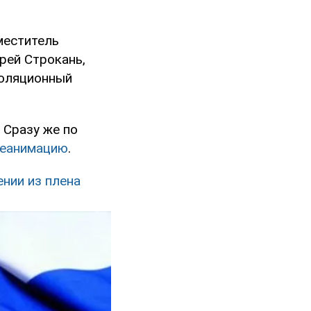
меститель
рей Строкань,
золяционный
. Сразу же по
реанимацию
.
ении из плена