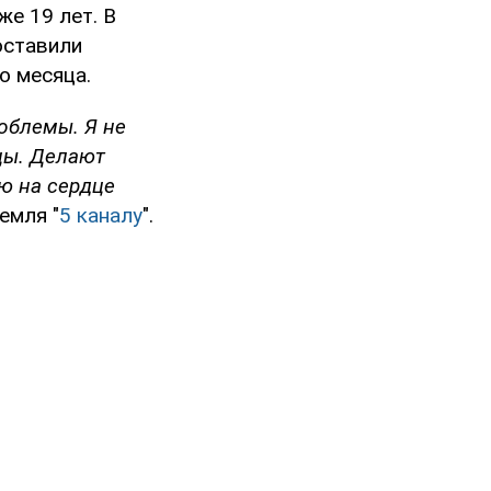
же 19 лет. В
оставили
о месяца.
облемы. Я не
цы. Делают
ю на сердце
емля "
5 каналу
".