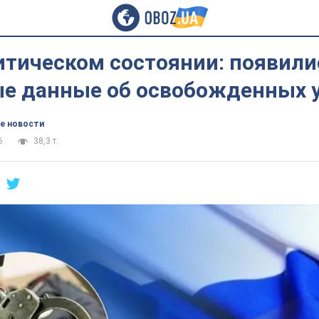
итическом состоянии: появили
е данные об освобожденных 
е новости
6
38,3 т.