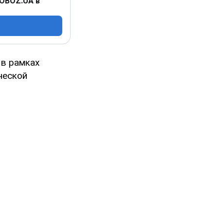
 OBOZ.UA в
в рамках
ческой