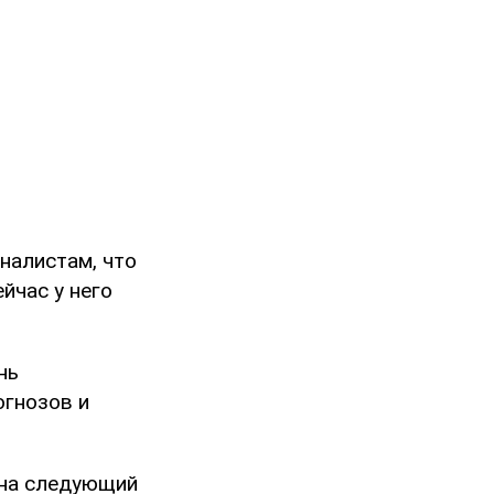
налистам, что
йчас у него
нь
огнозов и
 на следующий