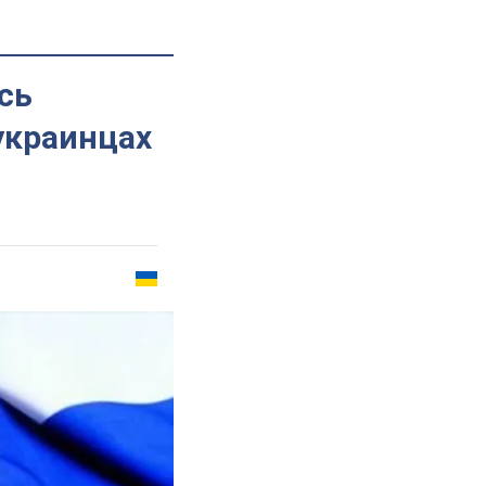
сь
украинцах