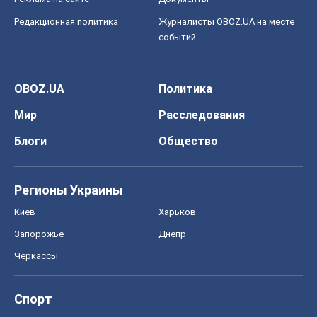
Блоги
Общество
Регионы Украины
Киев
Харьков
Запорожье
Днепр
Черкассы
Спорт
Футбол
Баскетбол
Хоккей
Бокс
Формула-1
Моя школа
ГДЗ
Учебники
Онлайн уроки
ДПА