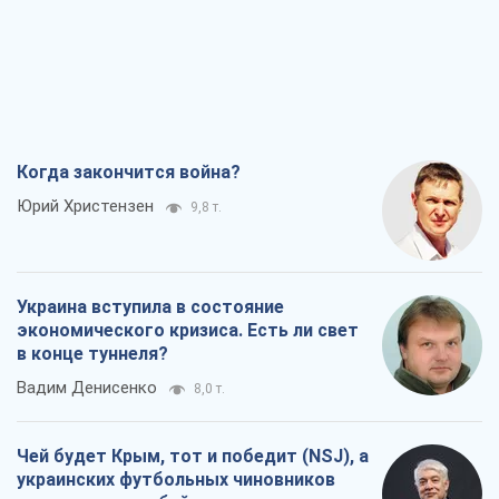
Украина вступила в состояние
экономического кризиса. Есть ли свет
в конце туннеля?
Вадим Денисенко
8,0 т.
Чей будет Крым, тот и победит (NSJ), а
украинских футбольных чиновников
могут назвать убийцами
Александр Кирш
7,7 т.
Запад проспал угрозу: Россия может
проверить НАТО войной
Леонид Невзлин
8,7 т.