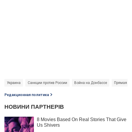
Украина
Санкции против России
Война на Донбассе
Прямая тр
Редакционная политика