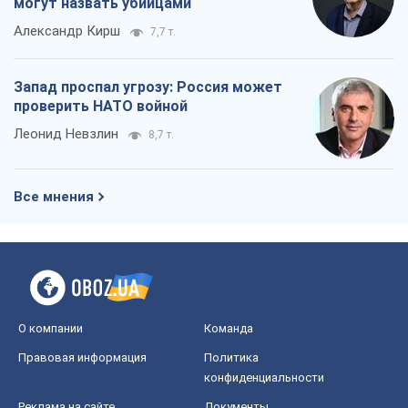
Все мнения
О компании
Команда
Правовая информация
Политика
конфиденциальности
Реклама на сайте
Документы
Редакционная политика
Журналисты OBOZ.UA на месте
событий
OBOZ.UA
Политика
Мир
Расследования