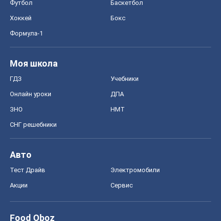
ЗНО
НМТ
СНГ решебники
Авто
Тест Драйв
Электромобили
Акции
Сервис
Food Oboz
Рецепты
Напитки
Диеты
Экономика
Рынки и компании
Mакроэкономика