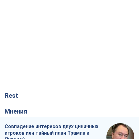
Rest
Мнения
Совпадение интересов двух циничных
игроков или тайный план Трампа и
Путина?
Виктор Швец
12,6 т.
Минск готовится к функционированию
в условиях масштабного военного
кризиса
Александр Левченко
17,4 т.