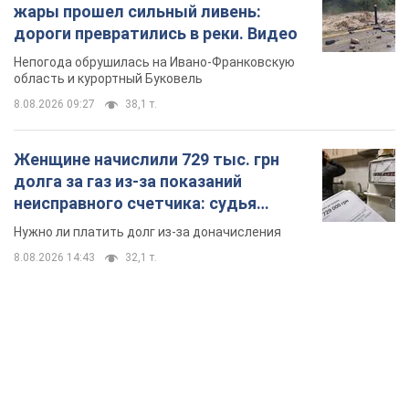
долга за газ из-за показаний
неисправного счетчика: судья
вынес неожиданное решение
Нужно ли платить долг из-за доначисления
8.08.2026 14:43
32,1 т.
TOP NEWS