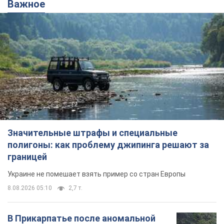
Значительные штрафы и специальные
полигоны: как проблему джипинга решают за
границей
Украине не помешает взять пример со стран Европы
8.08.2026 05:10
2,7 т.
В Прикарпатье после аномальной
жары прошел сильный ливень:
дороги превратились в реки. Видео
Непогода обрушилась на Ивано-Франковскую
область и курортный Буковель
8.08.2026 09:27
38,1 т.
Женщине начислили 729 тыс. грн