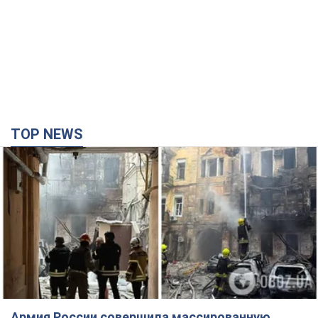
Армия России совершила массированную
атаку на Одессу: горит историческая часть
города. Фото и видео
Для террора враг применил ракеты и дроны
час назад
13,9 т.
Россия сосредоточила у Москвы три кольца
ПВО: Зеленский пообещал "находить