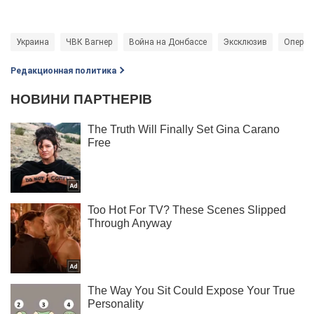
Украина
ЧВК Вагнер
Война на Донбассе
Эксклюзив
Операц
Редакционная политика