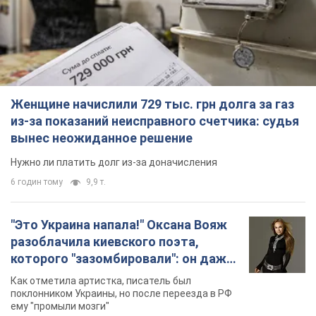
Женщине начислили 729 тыс. грн долга за газ
из-за показаний неисправного счетчика: судья
вынес неожиданное решение
Нужно ли платить долг из-за доначисления
6 годин тому
9,9 т.
"Это Украина напала!" Оксана Вояж
разоблачила киевского поэта,
которого "зазомбировали": он даже
русского не знал, а теперь хочет
Как отметила артистка, писатель был
геноцида украинцев
поклонником Украины, но после переезда в РФ
ему "промыли мозги"