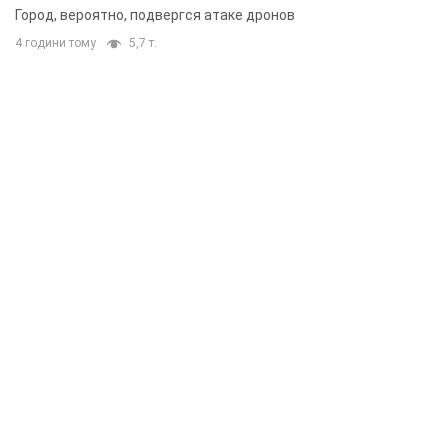
Город, вероятно, подвергся атаке дронов
4 години тому
5,7 т.