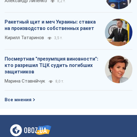
Александр Липенко
8,2 т.
Ракетный щит и меч Украины: ставка
на производство собственных ракет
Кирилл Татаринов
3,5 т.
Посмертная "презумпция виновности":
кто разрешил ТЦК судить погибших
защитников
Марина Ставнійчук
8,0 т.
Все мнения