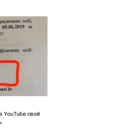
в YouTube свой
ь