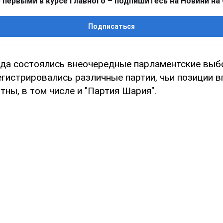
 первыми в курсе главного – подпишитесь на Новини на
Подписаться
ода состоялись внеочередные парламентские выб
егистрировались различные партии, чьи позиции в
тны, в том числе и "Партия Шария".