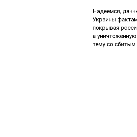
Надеемся, данн
Украины фактам
покрывая россий
а уничтоженную
тему со сбитым 