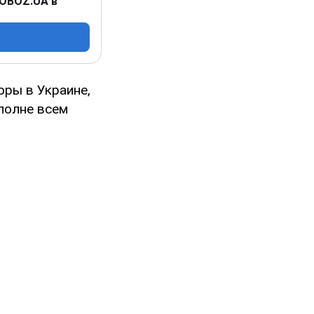
 OBOZ.UA в
оры в Украине,
полне всем