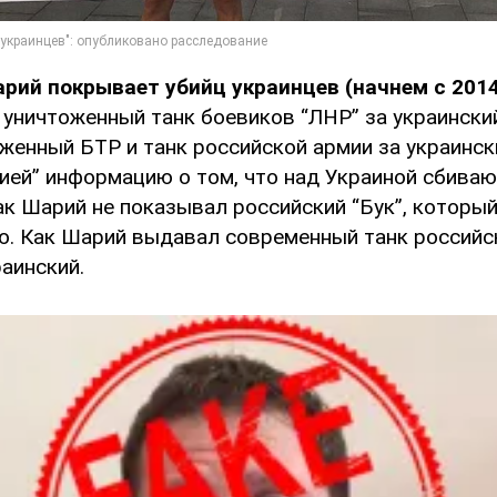
арий покрывает убийц украинцев (начнем с 201
уничтоженный танк боевиков “ЛНР” за украински
женный БТР и танк российской армии за украинск
ией” информацию о том, что над Украиной сбиваю
ак Шарий не показывал российский “Бук”, которы
ю. Как Шарий выдавал современный танк российс
аинский.