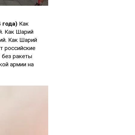
4 года)
Как
й. Как Шарий
ий. Как Шарий
т российские
й без ракеты
кой армии на