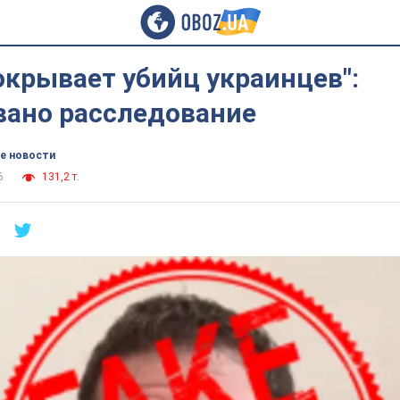
крывает убийц украинцев":
вано расследование
е новости
6
131,2 т.