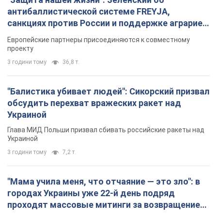
антибаллистической системе FREYJA,
санкциях против России и поддержке аграриев.
Видео
Европейские партнеры присоединяются к совместному
проекту
3 години тому
36,8 т.
"Балистика убивает людей": Сикорский призвал
обсудить перехват вражеских ракет над
Украиной
Глава МИД Польши призвал сбивать российские ракеты над
Украиной
3 години тому
7,2 т.
"Мама учила меня, что отчаяние — это зло": в
городах Украины уже 22-й день подряд
проходят массовые митинги за возвращение
Федорова. Фото и видео