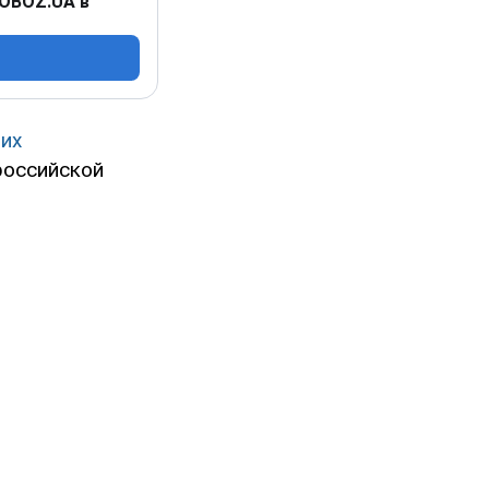
 OBOZ.UA в
их
российской