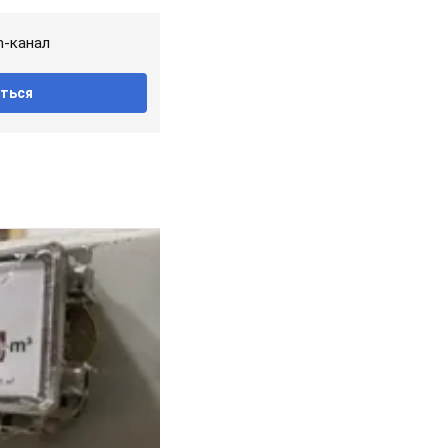
m-канал
ться