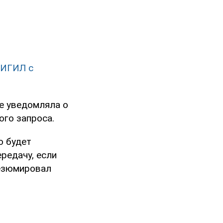
 ИГИЛ с
е уведомляла о
го запроса.
о будет
редачу, если
резюмировал