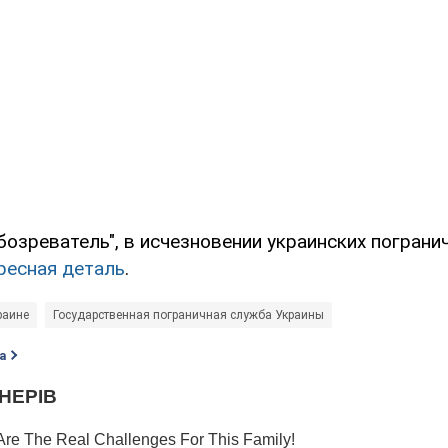
бозреватель", в исчезновении украинских пограни
ресная деталь
.
раине
Государственная пограничная служба Украины
а