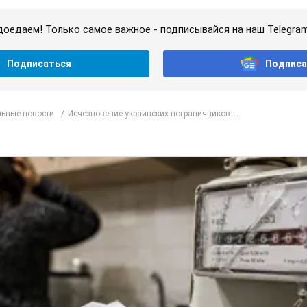
доедаем! Только самое важное - подписывайся на наш Telegra
Подписаться
Подписа
ьные новости
Исчезновение украинских пограничников:...