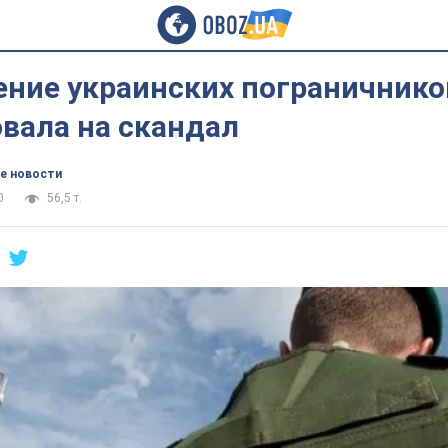
ние украинских пограничнико
вала на скандал
е новости
0
56,5 т.