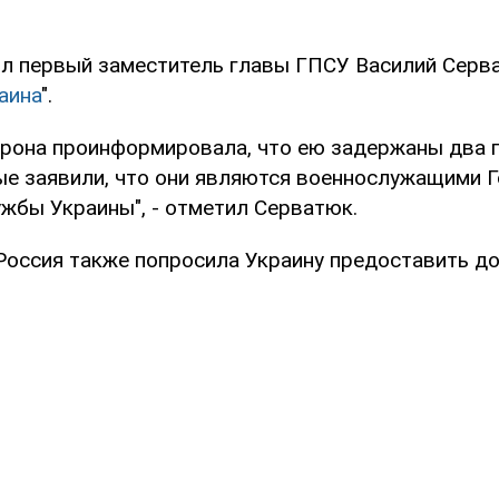
л первый заместитель главы ГПСУ Василий Серва
аина
".
орона проинформировала, что ею задержаны два 
ые заявили, что они являются военнослужащими 
ужбы Украины", - отметил Серватюк.
 Россия также попросила Украину предоставить д