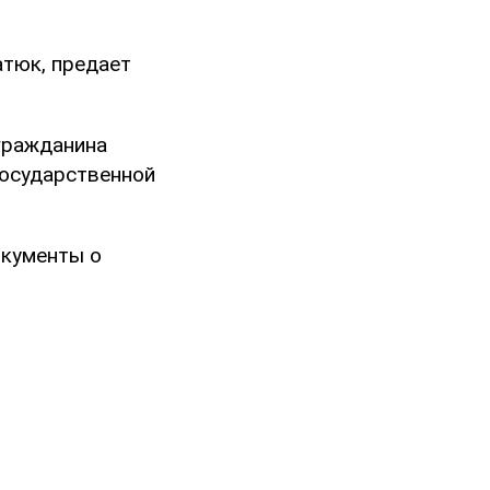
тюк, предает
гражданина
Государственной
окументы о