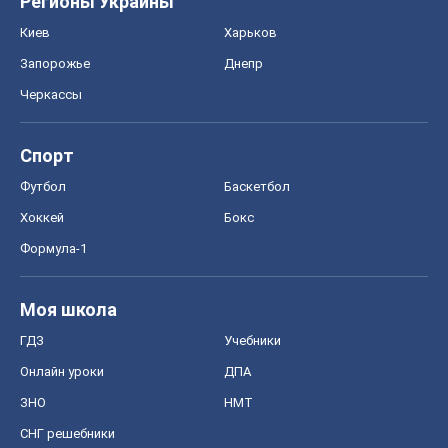
ГДЗ
Учебники
Онлайн уроки
ДПА
ЗНО
НМТ
СНГ решебники
Авто
Тест Драйв
Электромобили
Акции
Сервис
Food Oboz
Рецепты
Напитки
Диеты
Экономика