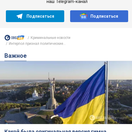
Какой была оригинальная версия гимна
Украины и почему ее боялась Российская
империя: об этом не рассказывают в школе
Государственным символом являются только первый куплет
и припев песни
годину тому
2,9 т.
Александру Пономареву – 53: что
известно о трех детях секс-
символа 90-х и как они выглядят
Несмотря на развитие карьеры, артист не
забывал о личном счастье
6 годин тому
6,8 т.