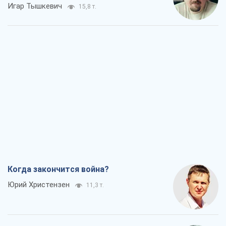
Когда закончится война?
Юрий Христензен
11,3 т.
Украина вступила в состояние
экономического кризиса. Есть ли свет
в конце туннеля?
Вадим Денисенко
9,1 т.
Чей будет Крым, тот и победит (NSJ), а
украинских футбольных чиновников
могут назвать убийцами
Александр Кирш
8,7 т.
Запад проспал угрозу: Россия может
проверить НАТО войной