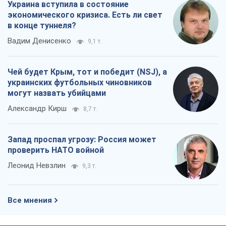
Леонид Невзлин
9,3 т.
Все мнения
О компании
Команда
Правовая информация
Политика
конфиденциальности
Реклама на сайте
Документы
Редакционная политика
Журналисты OBOZ.UA на месте
событий
OBOZ.UA
Политика