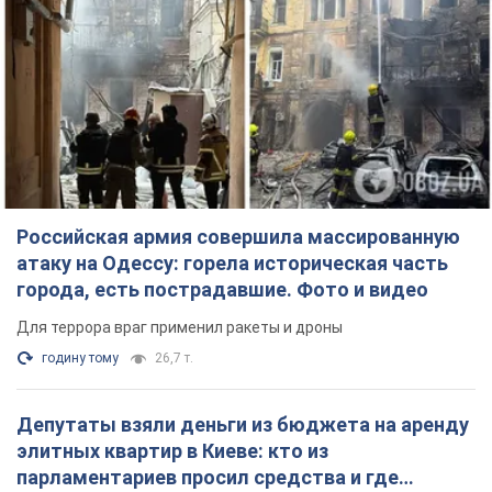
годину тому
26,7 т.
Депутаты взяли деньги из бюджета на аренду
элитных квартир в Киеве: кто из
парламентариев просил средства и где
поселился
Как работает особая социальная гарантия и кто ею
пользуется
3 години тому
48,8 т.
Российская армия обстреляла два соседних
многоэтажных дома в Харькове: двое
погибших, более 20 пострадавших
Враг умышленно бьет по жилым домам
19 хвилин тому
2,7 т.