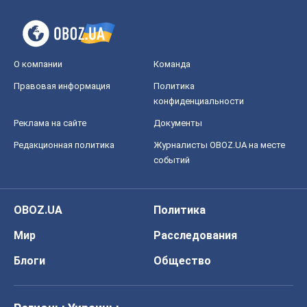
Мир
Расследования
Блоги
Общество
Регионы Украины
Киев
Харьков
Запорожье
Днепр
Черкассы
Спорт
Футбол
Баскетбол
Хоккей
Бокс
Формула-1
Моя школа