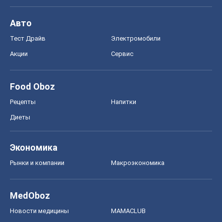
Рынки и компании
Mакроэкономика
MedOboz
Новости медицины
MAMACLUB
Шоу
Афиша
Сплетни
Красота
Мода
Женский Журнал