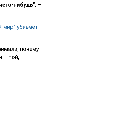
чего-нибудь
", –
й мир" убивает
нимали, почему
 – той,