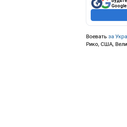
Будьте
Google
Воевать
за Укр
Рико, США, Вели