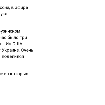
ссии, в эфире
мука
рузинском
 нас было три
ты. Из США
 Украине. Очень
– поделился
ие из которых