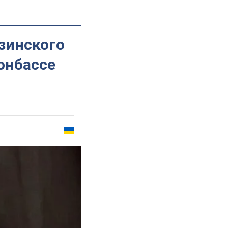
узинского
онбассе