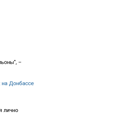
ьоны", –
х на Донбассе
я лично