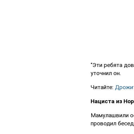
"Эти ребята до
уточнил он.
Читайте:
Дрожит
Нациста из Но
Мамулашвили ос
проводил бесед