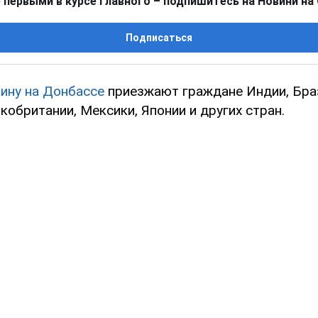
 первыми в курсе главного – подпишитесь на Новини на
Подписаться
аину на Донбассе
приезжают граждане Индии, Браз
кобритании, Мексики, Японии и других стран.