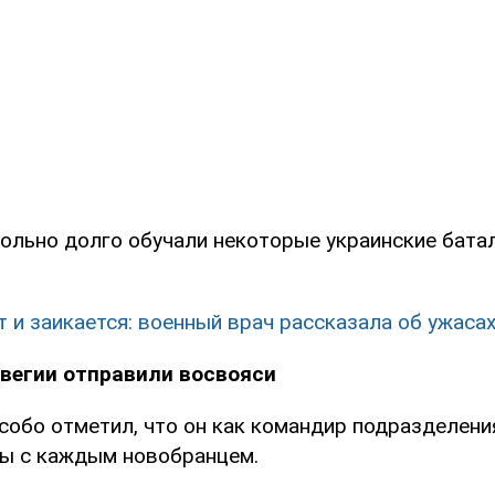
вольно долго обучали некоторые украинские батал
 и заикается: военный врач рассказала об ужаса
рвегии отправили восвояси
обо отметил, что он как командир подразделени
ы с каждым новобранцем.