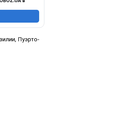
 OBOZ.UA в
илии, Пуэрто-