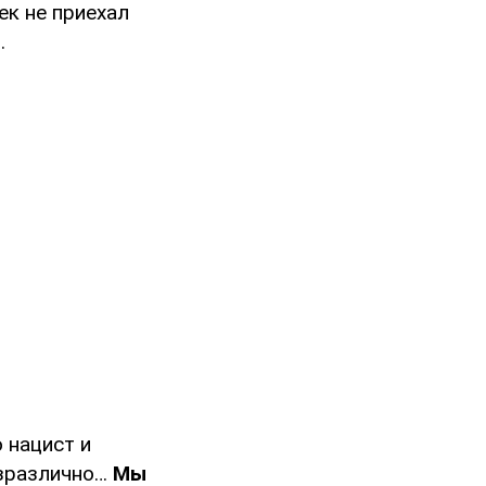
ек не приехал
.
о нацист и
езразлично…
Мы