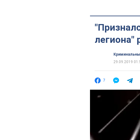
"Призналс
легиона" 
Криминальны
29.09.2019 01:
7