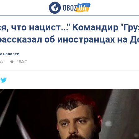
я, что нацист..." Командир "Гр
рассказал об иностранцах на Д
е новости
55
18,5 т.