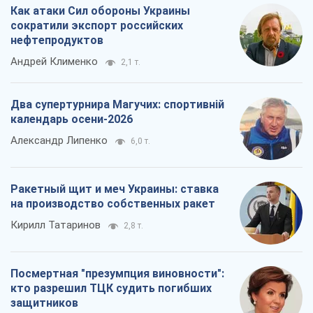
Как атаки Сил обороны Украины
сократили экспорт российских
нефтепродуктов
Андрей Клименко
2,1 т.
Два супертурнира Магучих: спортивній
календарь осени-2026
Александр Липенко
6,0 т.
Ракетный щит и меч Украины: ставка
на производство собственных ракет
Кирилл Татаринов
2,8 т.
Посмертная "презумпция виновности":
кто разрешил ТЦК судить погибших
защитников