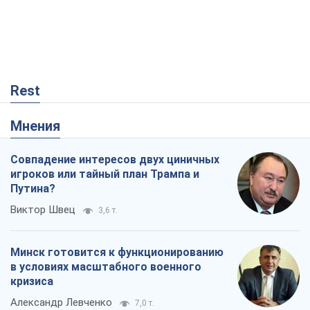
Совпадение интересов двух циничных
игроков или тайный план Трампа и
Путина?
Виктор Швец
3,6 т.
Минск готовится к функционированию
в условиях масштабного военного
кризиса
Александр Левченко
7,0 т.
Ни оружия, ни людей: как Лукашенко
создает новую армию
Игар Тышкевич
453