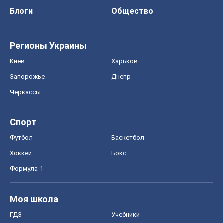
Спорт
Футбол
Баскетбол
Хоккей
Бокс
Формула-1
Моя школа
ГДЗ
Учебники
Онлайн уроки
ДПА
ЗНО
НМТ
СНГ решебники
Авто
Тест Драйв
Электромобили