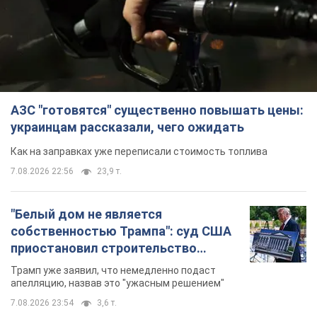
Как на заправках уже переписали стоимость топлива
7.08.2026 22:56
23,9 т.
"Белый дом не является
собственностью Трампа": суд США
приостановил строительство
бального зала стоимостью 400 млн
Трамп уже заявил, что немедленно подаст
долларов
апелляцию, назвав это "ужасным решением"
7.08.2026 23:54
3,6 т.
Война меняет не только тактику: в
НГУ показали инженерные решения
против российских FPV-дронов.
Фото
Это "постапокалиптическая эстетика из мира
"Безумного Макса"
7.08.2026 23:47
10,2 т.