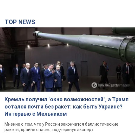
Кремль получил "окно возможностей", а Трамп
остался почти без ракет: как быть Украине?
Интервью с Мельником
Мнение о том, что у России закончатся баллистические
ракеты, крайне опасно, подчеркнул эксперт
43 хвилини тому
3,5 т.
"Всё горело": очевидица рассказала о гибели 3-
летнего мальчика и его родных в результате
атаки РФ на Киевскую область. Видео и фото
Вечная память жертвам российского террора
36 хвилин тому
1,1 т.