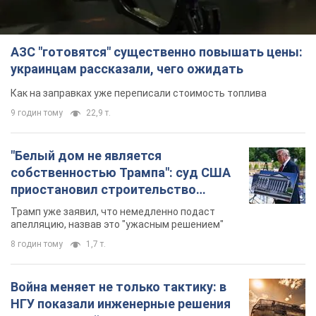
АЗС "готовятся" существенно повышать цены:
украинцам рассказали, чего ожидать
Как на заправках уже переписали стоимость топлива
9 годин тому
22,9 т.
"Белый дом не является
собственностью Трампа": суд США
приостановил строительство
бального зала стоимостью 400 млн
Трамп уже заявил, что немедленно подаст
долларов
апелляцию, назвав это "ужасным решением"
8 годин тому
1,7 т.
Война меняет не только тактику: в
НГУ показали инженерные решения