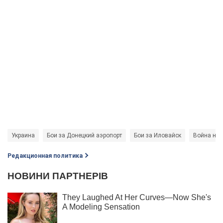
Украина
Бои за Донецкий аэропорт
Бои за Иловайск
Война на 
Редакционная политика