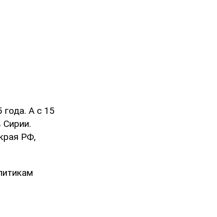
 года. А с 15
 Сирии.
края РФ,
литикам