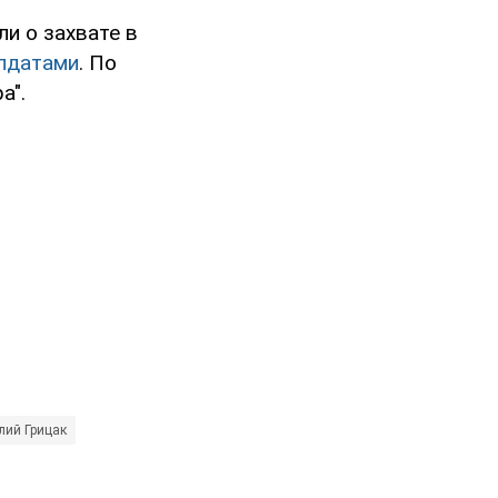
и о захвате в
олдатами
. По
а".
лий Грицак