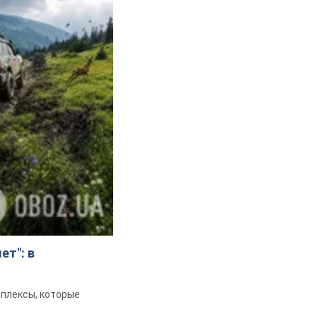
!
ться