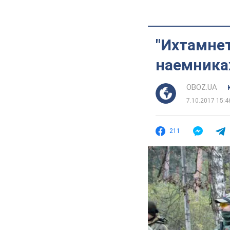
"Ихтамнет
наемниках
OBOZ.UA
7.10.2017 15:4
211