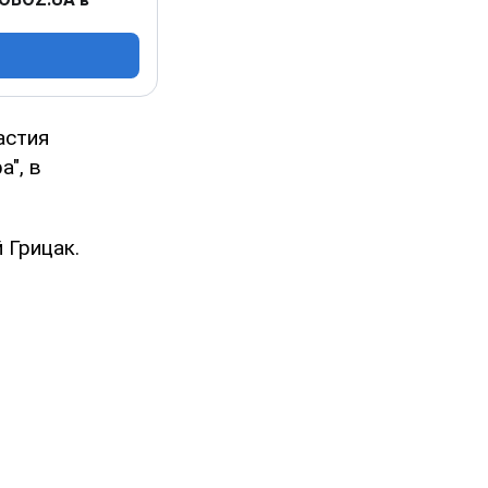
астия
а", в
 Грицак.