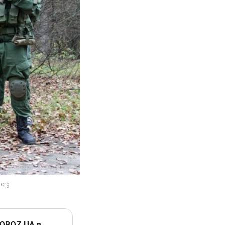
 OBOZ.UA в