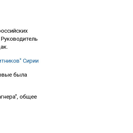
российских
… Руководитель
ак.
итников" Сирии
ервые была
гнера", общее