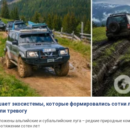
Подписывайся на наш Telegram . Получай только самое важное
Подписаться
Подписа
ьные новости
"Ихтамнет": в СБУ...