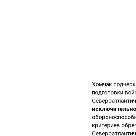
Хомчак подчерк
подготовки войс
Североатлантич
исключительно
обороноспособн
критериев обре
Североатлантич