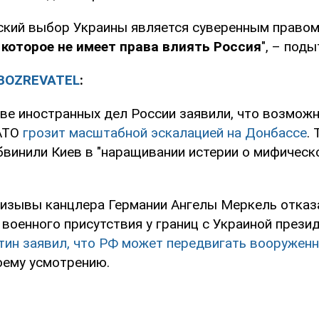
ский выбор Украины является суверенным правом
 которое не имеет права влиять Россия
", – под
BOZREVATEL
:
ве иностранных дел России заявили, что возмож
АТО
грозит масштабной эскалацией на Донбассе
.
винили Киев в "наращивании истерии о мифическ
ризывы канцлера Германии Ангелы Меркель отказ
военного присутствия у границ с Украиной прези
тин заявил, что РФ может передвигать вооружен
оему усмотрению.