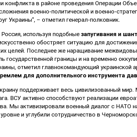
ии конфликта в районе проведения Операции Объе
осложнения военно-политической и военно-страте
уг Украины", – отметил генерал-полковник.
о Россия, используя подобные
запугивания и шан
 искусственно обостряет ситуацию для достижени
ких целей. Последнее же наращивание межвидовы
оль государственной границы и на временно оккуп
раины, отметил главнокомандующий украинской а
Кремлем для дополнительного инструмента да
Украину поддерживает весь цивилизованный мир. 
ага. ВСУ активно способствуют реализации евроа
тва. Мы активизировали военный диалог с НАТО н
уровне и углубили сотрудничество в Черноморско