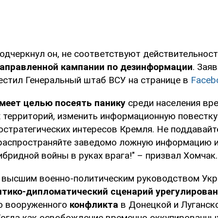
подчеркнул он, не соответствуют действительнос
направленной кампании по дезинформации
. Зая
естил Генеральный штаб ВСУ на странице в
Faceb
меет целью посеять панику
среди населения вр
 территорий, изменить информационную повестку
остратегических интересов Кремля. Не поддавайт
 распространяйте заведомо ложную информацию и
бридной войны в руках врага!" – призвал Хомчак.
о высшим военно-политическим руководством Ук
итико-дипломатический сценарий урегулирова
о вооруженного
конфликта
в Донецкой и Луганск
Тогда как освобождение временно оккупированны