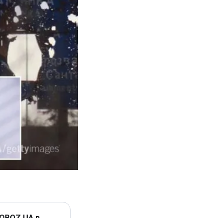
 OBOZ.UA в