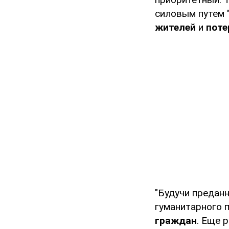
силовым путем 
жителей
и
поте
"Будучи предан
гуманитарного 
граждан
. Еще 