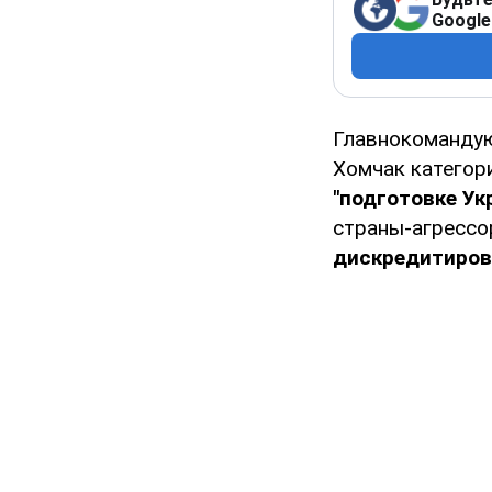
Google
Главнокоманду
Хомчак категор
"подготовке Ук
страны-агрессо
дискредитиров