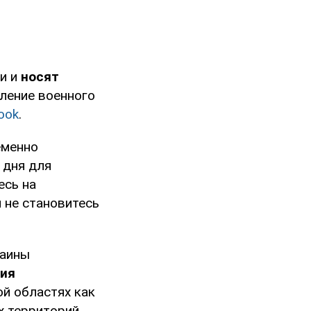
ти и
носят
вление военного
ook
.
еменно
 дня для
есь на
 не становитесь
раины
ния
ой областях как
х территорий