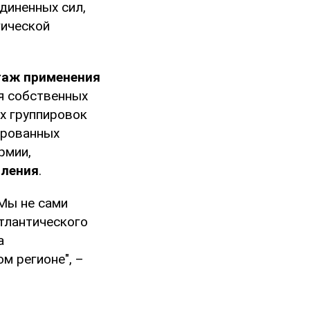
диненных сил,
гической
таж применения
я собственных
х группировок
ированных
рмии,
вления
.
Мы не сами
тлантического
а
м регионе", –