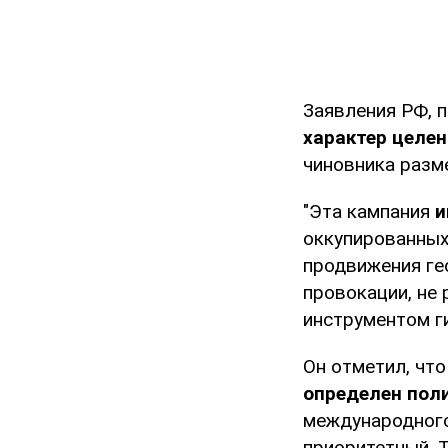
Заявления РФ, 
характер целе
чиновника разм
"Эта кампания
и
оккупированных
продвижения ге
провокации, не
инструментом ги
Он отметил, чт
определен пол
международног
приоритетный. 