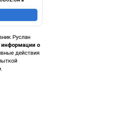
вник Руслан
 информации о
сивные действия
пыткой
е
.