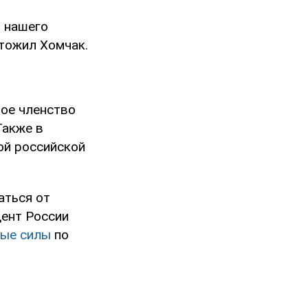
 нашего
ытожил Хомчак.
ное членство
 Также в
ой российской
аться от
дент России
ные силы
по