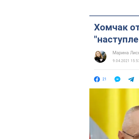
Хомчак от
"наступле
Марина Лис
9.04.2021 15:5
21