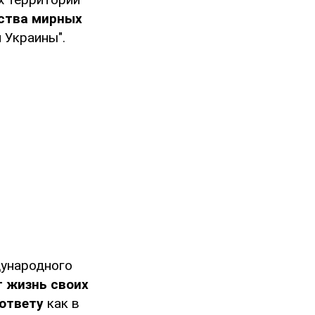
ества мирных
 Украины".
дународного
т жизнь своих
ответу
как в