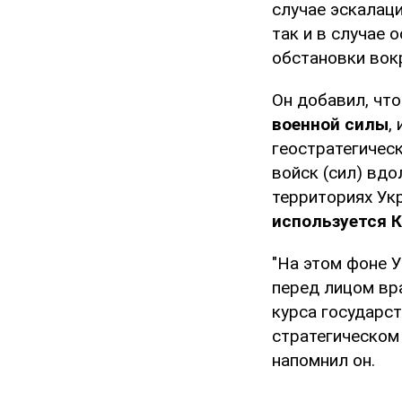
случае эскалац
так и в случае 
обстановки вокр
Он добавил, чт
военной силы
,
геостратегичес
войск (сил) вд
территориях Ук
используется 
"На этом фоне 
перед лицом вр
курса государс
стратегическом 
напомнил он.