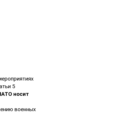
мероприятиях
атьи 5
НАТО носит
жению военных