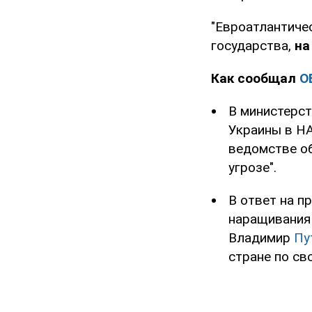
"Евроатлантиче
государства,
на
Как сообщал
O
В министерст
Украины в Н
ведомстве об
угрозе".
В ответ на п
наращивания 
Владимир
Пу
стране по св