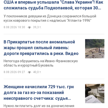
США и впервые услышала "Слава Украине"! Как
сложилась судьба Подкопаевой, которая 30
лет назад завоевала "золото" Олимпиады
У поклонников девушки из Донецка сохранился большой
кусок коврового покрытия с надписью "Атланта-1996"
8.08.2026 18:30
39,3 т.
В Прикарпатье после аномальной
жары прошел сильный ливень:
дороги превратились в реки. Видео
Непогода обрушилась на Ивано-Франковскую
область и курортный Буковель
8.08.2026 09:27
40,0 т.
Женщине начислили 729 тыс. грн
долга за газ из-за показаний
неисправного счетчика: судья
вынес неожиданное решение
Нужно ли платить долг из-за доначисления