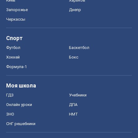
Киев
Харьков
Запорожье
Днепр
Черкассы
Спорт
Футбол
Баскетбол
Хоккей
Бокс
Формула-1
Моя школа
ГДЗ
Учебники
Онлайн уроки
ДПА
ЗНО
НМТ
СНГ решебники