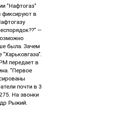
ии "Нафтогаз"
и фиксируют в
Нафтогазу
беспорядок??" —
возможно
ше была. Зачем
 "Харьковгаза".
ГРМ передает в
ина. "Первое
ксированы
атели почти в 3
275. На звонки
ндр Рыжий.