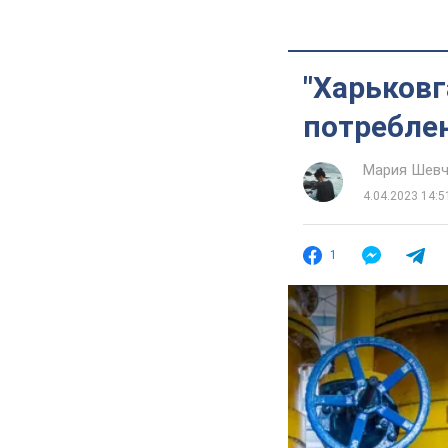
"Харьковг
потреблен
Мария Шевч
4.04.2023 14:5
1