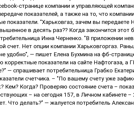
cebook-странице компании и управляющей компан
передаче показателей, а также на то, что компани
е показатели. "Харьковгаз, зачем вы передаете 
вышенное в десять раз?? Когда закончится этот 
требительница Инна Черненко. "В приложении не
ой счет. Нет опции компании Харьковгоргаз. Рань
не удобно", — пишет Елена Бухмина на фб-странице
ю корректные показатели на сайте Нафтогаза, а 
е?" — спрашивает потребительница Грабко Екатер
оказатели счетчика. – "По вашему счету уже зафи
к? Кем? Когда? Проверяю состояние счета – показ
твующих – на сегодня 157, в Личном кабинете – 
ет. Что делать?" — жалуется потребитель Алекса