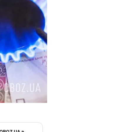
 OBOZ.UA в