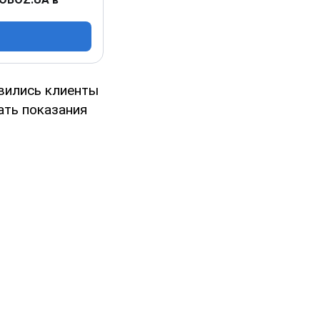
авились клиенты
ать показания