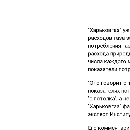
"Харьковгаз" у
расходов газа з
потребления газ
расхода природ
числа каждого м
показатели пот
"Это говорит о 
показателях пот
"с потолка", а 
"Харьковгаз" ф
эксперт Инстит
Его комментари