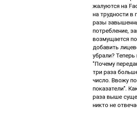
жалуются на Fa
на трудности в 
разы завышенны
потребление, за
возмущается по
добавить лицев
убрали? Теперь 
"Почему переда
три раза больш
число. Ввожу п
показатели". Ка
раза выше сущес
никто не отвеча