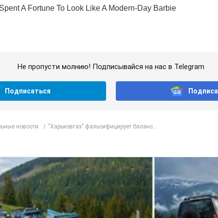
Не пропусти молнию! Подписывайся на нас в Telegram
Подписаться
Подписа
ьные новости
"Харьковгаз" фальсифицирует баланс...