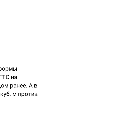
тформы
ГТС на
дом ранее. А в
куб. м против