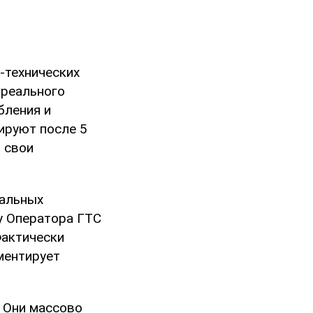
-технических
 реального
бления и
ируют после 5
т свои
еальных
 у Оператора ГТС
Фактически
ментирует
 Они массово