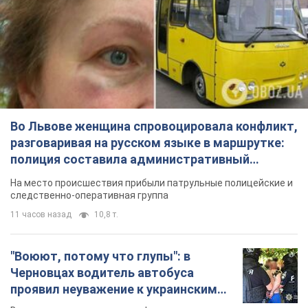
Во Львове женщина спровоцировала конфликт,
разговаривая на русском языке в маршрутке:
полиция составила административный
протокол. Видео
На место происшествия прибыли патрульные полицейские и
следственно-оперативная группа
11 часов назад
10,8 т.
"Воюют, потому что глупы": в
Черновцах водитель автобуса
проявил неуважение к украинским
военным и поплатился за это.