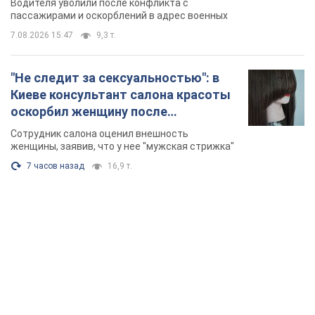
Водителя уволили после конфликта с
Видео
пассажирами и оскорблений в адрес военных
7.08.2026 15:47
9,3 т.
"Не следит за сексуальностью": в
Киеве консультант салона красоты
оскорбил женщину после
химиотерапии, разгорелся скандал.
Сотрудник салона оценил внешность
Фото
женщины, заявив, что у нее "мужская стрижка"
7 часов назад
16,9 т.