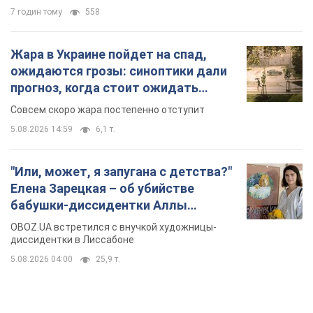
7 годин тому
558
Жара в Украине пойдет на спад,
ожидаются грозы: синоптики дали
прогноз, когда стоит ожидать
изменения погоды
Совсем скоро жара постепенно отступит
5.08.2026 14:59
6,1 т.
"Или, может, я запугана с детства?"
Елена Зарецкая – об убийстве
бабушки-диссидентки Аллы
Горской, критике сына Стуса и
OBOZ.UA встретился с внучкой художницы-
бегстве в Португалию с пятью
диссидентки в Лиссабоне
детьми
5.08.2026 04:00
25,9 т.