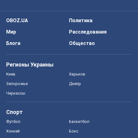
Черкассы
Спорт
Футбол
Баскетбол
Хоккей
Бокс
Формула-1
Моя школа
ГДЗ
Учебники
Онлайн уроки
ДПА
ЗНО
НМТ
СНГ решебники
Авто