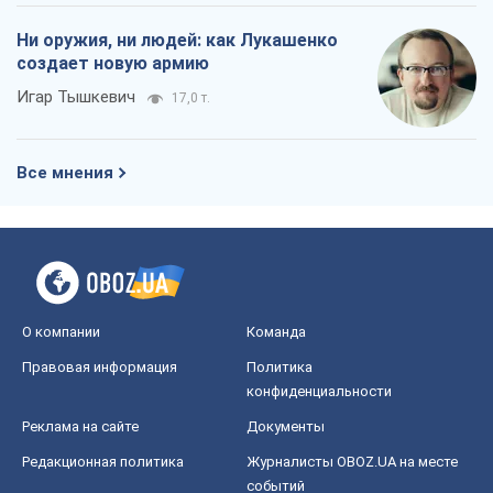
О компании
Команда
Правовая информация
Политика
конфиденциальности
Реклама на сайте
Документы
Редакционная политика
Журналисты OBOZ.UA на месте
событий
OBOZ.UA
Политика
Мир
Расследования
Блоги
Общество
Регионы Украины
Киев
Харьков
Запорожье
Днепр