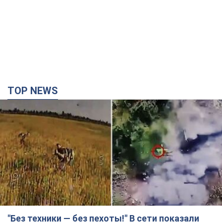
"Без техники — без пехоты!" В сети показали
виртуозную работу пилотов FPV. Видео
На обнародованных кадрах запечатлены удары по укрытиям,
автомобилям, инженерной технике и живой силе российских
войск
час назад
3,1 т.
Армия РФ уничтожила предприятие Kromberg &
Schubert в Житомире. Фото
Когда предприятие возобновит работу, пока неизвестно
2 часа назад
8,9 т.