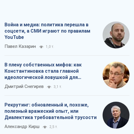
Дмитрий Снегирев
3,1 т.
Рекрутинг: обновленный и, похоже,
полезный вражеский опыт, или
Диалектика требовательной трусости
Александр Кирш
2,5 т.
Ни оружия, ни людей: как Лукашенко
создает новую армию
Игар Тышкевич
17,0 т.
Все мнения