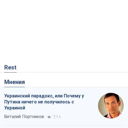
Мнения
Украинский парадокс, или Почему у
Путина ничего не получилось с
Украиной
Виталий Портников
7,1 т.
Москва выдвигает претензии Пекину:
дружба превращается в зависимость
России от Китая
Виктор Каспрук
7,2 т.
Дух Анкориджа окончательно
испарился
Виктор Андрусив
1,7 т.