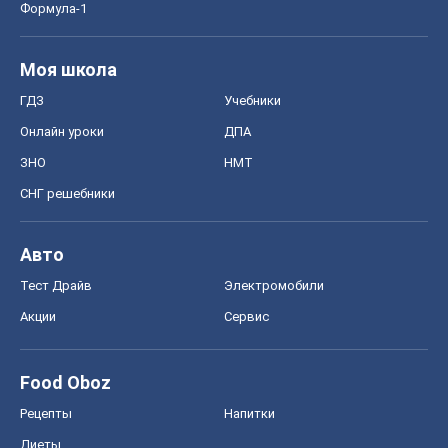
Тест Драйв
Электромобили
Акции
Сервис
Food Oboz
Рецепты
Напитки
Диеты
Экономика
Рынки и компании
Mакроэкономика
MedOboz
Новости медицины
MAMACLUB
Шоу