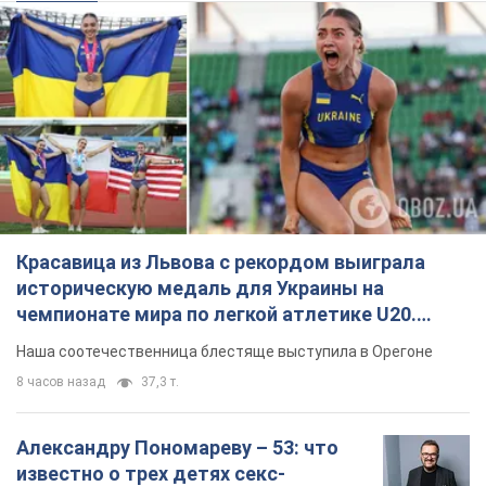
чемпионате мира по легкой атлетике U20.
Видео
Наша соотечественница блестяще выступила в Орегоне
8 часов назад
37,3 т.
Александру Пономареву – 53: что
известно о трех детях секс-
символа 90-х и как они выглядят
Несмотря на развитие карьеры, артист не
забывал о личном счастье
9.08.2026 04:01
10,3 т.
В ПриватБанке рассказали,
действительны ли доллары 1996
года: принимают ли обменники и
банки такие купюры
Что делать, если банки и обменники не
принимают старые доллары
9.08.2026 02:20
90,3 т.